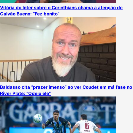
Vitória do Inter sobre o Corinthians chama a atenção de
Galvão Bueno: “Fez bonito”
Baldasso cita “prazer imenso” ao ver Coudet em má fase no
River Plate: “Odeio ele”