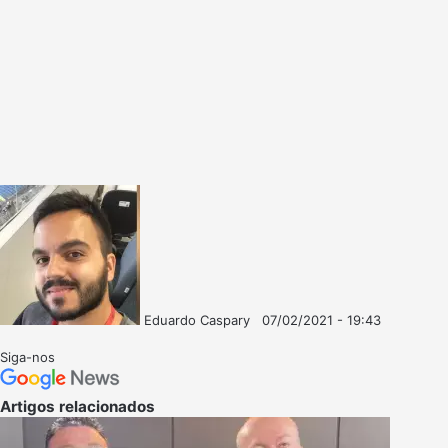
Eduardo Caspary
07/02/2021 - 19:43
Follow
Mande
on
um
Siga-nos
X
e-
mail
Artigos relacionados