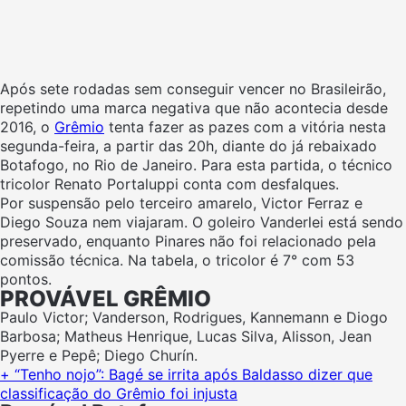
Após sete rodadas sem conseguir vencer no Brasileirão,
repetindo uma marca negativa que não acontecia desde
2016, o
Grêmio
tenta fazer as pazes com a vitória nesta
segunda-feira, a partir das 20h, diante do já rebaixado
Botafogo, no Rio de Janeiro. Para esta partida, o técnico
tricolor Renato Portaluppi conta com desfalques.
Por suspensão pelo terceiro amarelo, Victor Ferraz e
Diego Souza nem viajaram. O goleiro Vanderlei está sendo
preservado, enquanto Pinares não foi relacionado pela
comissão técnica. Na tabela, o tricolor é 7° com 53
pontos.
PROVÁVEL GRÊMIO
Paulo Victor; Vanderson, Rodrigues, Kannemann e Diogo
Barbosa; Matheus Henrique, Lucas Silva, Alisson, Jean
Pyerre e Pepê; Diego Churín.
+ “Tenho nojo”: Bagé se irrita após Baldasso dizer que
classificação do Grêmio foi injusta