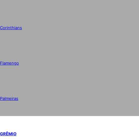
Corinthians
Flamengo
Palmeiras
GRÊMIO