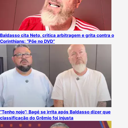
Baldasso cita Neto, critica arbitragem e grita contra o
Corinthians: “Põe no DVD”
“Tenho nojo”: Bagé se irrita após Baldasso dizer que
classificação do Grêmio foi injusta