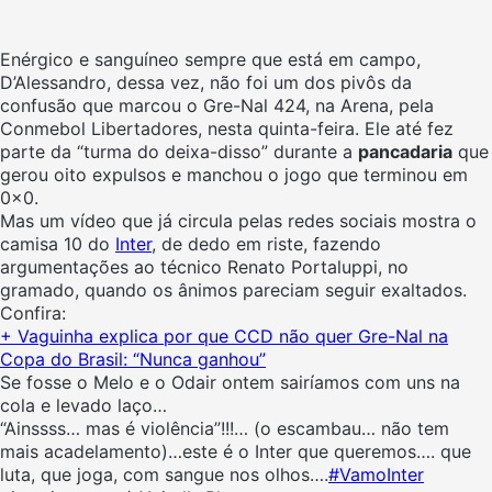
Enérgico e sanguíneo sempre que está em campo,
D’Alessandro, dessa vez, não foi um dos pivôs da
confusão que marcou o Gre-Nal 424, na Arena, pela
Conmebol Libertadores, nesta quinta-feira. Ele até fez
parte da “turma do deixa-disso” durante a
pancadaria
que
gerou oito expulsos e manchou o jogo que terminou em
0x0.
Mas um vídeo que já circula pelas redes sociais mostra o
camisa 10 do
Inter
, de dedo em riste, fazendo
argumentações ao técnico Renato Portaluppi, no
gramado, quando os ânimos pareciam seguir exaltados.
Confira:
+ Vaguinha explica por que CCD não quer Gre-Nal na
Copa do Brasil: “Nunca ganhou”
Se fosse o Melo e o Odair ontem sairíamos com uns na
cola e levado laço…
“Ainssss… mas é violência”!!!… (o escambau… não tem
mais acadelamento)…este é o Inter que queremos…. que
luta, que joga, com sangue nos olhos….
#VamoInter