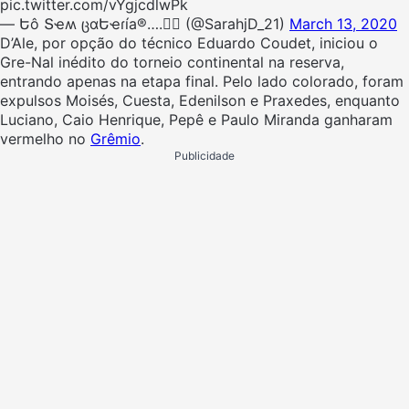
pic.twitter.com/vYgjcdlwPk
— Եô Տҽʍ ცɑԵҽɾía®….✍🏼 (@SarahjD_21)
March 13, 2020
D’Ale, por opção do técnico Eduardo Coudet, iniciou o
Gre-Nal inédito do torneio continental na reserva,
entrando apenas na etapa final. Pelo lado colorado, foram
expulsos Moisés, Cuesta, Edenilson e Praxedes, enquanto
Luciano, Caio Henrique, Pepê e Paulo Miranda ganharam
vermelho no
Grêmio
.
Publicidade