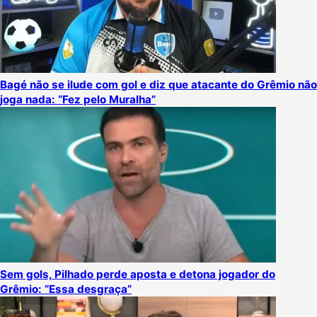
Bagé não se ilude com gol e diz que atacante do Grêmio não
joga nada: “Fez pelo Muralha”
Sem gols, Pilhado perde aposta e detona jogador do
Grêmio: “Essa desgraça”