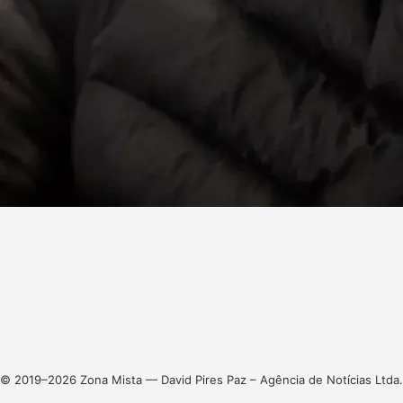
Facebook
X
Linkedin
Instagram
© 2019–2026 Zona Mista — David Pires Paz – Agência de Notícias Ltda.