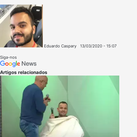
Eduardo Caspary
13/03/2020 - 15:07
Follow
Mande
on
um
Siga-nos
X
e-
mail
Artigos relacionados