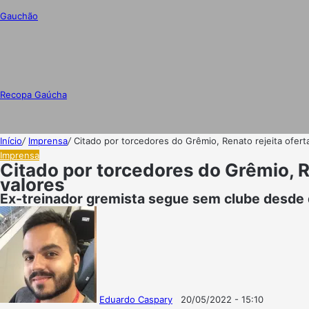
Gauchão
Recopa Gaúcha
Início
/
Imprensa
/
Citado por torcedores do Grêmio, Renato rejeita oferta
Imprensa
Citado por torcedores do Grêmio, Re
valores
Ex-treinador gremista segue sem clube desde 
Eduardo Caspary
20/05/2022 - 15:10
Follow
Mande