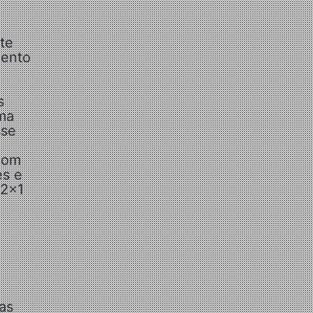
te
mento
s
uma
sse
com
es e
 2×1
as