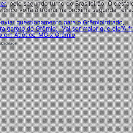
ter
, pelo segundo turno do Brasileirão. O desfa
elenco volta a treinar na próxima segunda-feira
 enviar questionamento para o Grêmio
Irritado,
a garoto do Grêmio: “Vai ser maior que ele”
A f
o em Atlético-MG x Grêmio
ublicidade