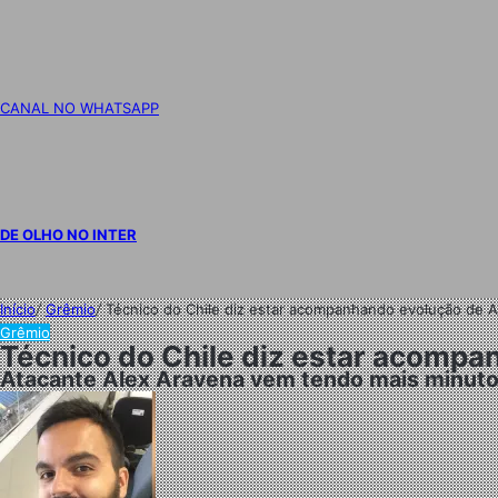
CANAL NO WHATSAPP
DE OLHO NO INTER
Início
/
Grêmio
/
Técnico do Chile diz estar acompanhando evolução de A
Grêmio
Técnico do Chile diz estar acompa
Atacante Alex Aravena vem tendo mais minuto