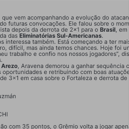
a que vem acompanhando a evolução do atacan
ndo futuras convocações. Ele falou sobre o mo
sta depois da derrota de 2×1 para o
Brasil
, em
ada das
Eliminatórias Sul-Americanas
.
os interessa também. Está começando a ter mai
o, difícil, mas ainda temos chances. Hoje foi 
meu trabalho e confio nos nossos jogadores”, di
.
 Arezo
, Aravena demorou a ganhar sequência 
 oportunidades e retribuindo com boas atuaçõ
a de 3×1 em casa sobre o Fortaleza e derrota de
Guzmán
CHI
ação com 35 pontos, o Grêmio volta a jogar apen