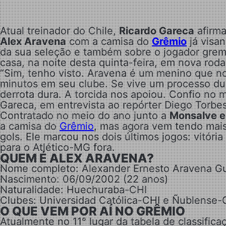
Atual treinador do Chile,
Ricardo Gareca
afirm
Alex Aravena
com a camisa do
Grêmio
já visa
da sua seleção e também sobre o jogador gremi
casa, na noite desta quinta-feira, em nova rod
“Sim, tenho visto. Aravena é um menino que n
minutos em seu clube. Se vive um processo dur
derrota dura. A torcida nos apoiou. Confio no 
Gareca, em entrevista ao repórter Diego Torbes
Contratado no meio do ano junto a
Monsalve e
a camisa do
Grêmio
, mas agora vem tendo mais
gols. Ele marcou nos dois últimos jogos: vitóri
para o Atlético-MG fora.
QUEM É ALEX ARAVENA?
Nome completo: Alexander Ernesto Aravena 
Nascimento: 06/09/2002 (22 anos)
Naturalidade: Huechuraba-CHI
Clubes: Universidad Católica-CHI e Ñublense-
O QUE VEM POR AÍ NO GRÊMIO
Atualmente no 11° lugar da tabela de classific