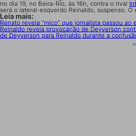
no dia 19, no Beira-Rio, às 16h, contra o rival
In
será o lateral-esquerdo Reinaldo, suspenso. O 
Leia mais:
Renato revela “mico” que jornalista passou ao
Reinaldo revela provocação de Deyverson contr
de Deyverson para Reinaldo durante a confusã
P