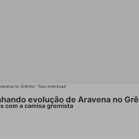
ravena no Grêmio: “Nos interessa”
nhando evolução de Aravena no Grê
s com a camisa gremista