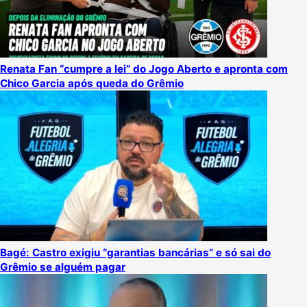
Renata Fan “cumpre a lei” do Jogo Aberto e apronta com
Chico Garcia após queda do Grêmio
Bagé: Castro exigiu “garantias bancárias” e só sai do
Grêmio se alguém pagar