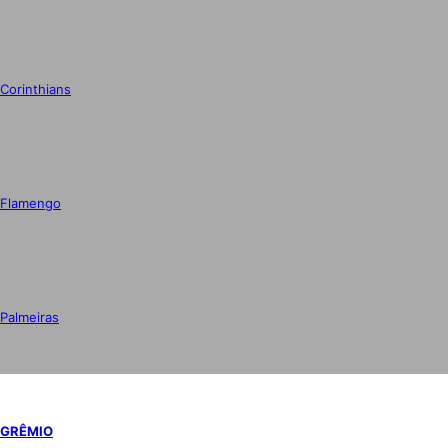
Corinthians
Flamengo
Palmeiras
GRÊMIO