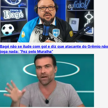
Bagé não se ilude com gol e diz que atacante do Grêmio não
joga nada: “Fez pelo Muralha”