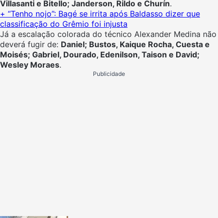
Villasanti e Bitello; Janderson, Rildo e Churín
.
+ “Tenho nojo”: Bagé se irrita após Baldasso dizer que
classificação do Grêmio foi injusta
Já a escalação colorada do técnico Alexander Medina não
deverá fugir de:
Daniel; Bustos, Kaique Rocha, Cuesta e
Moisés; Gabriel, Dourado, Edenilson, Taison e David;
Wesley Moraes
.
Publicidade