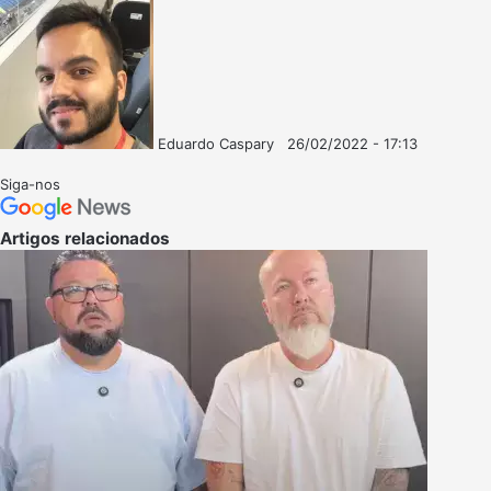
Eduardo Caspary
26/02/2022 - 17:13
Follow
Mande
on
um
Siga-nos
X
e-
mail
Artigos relacionados