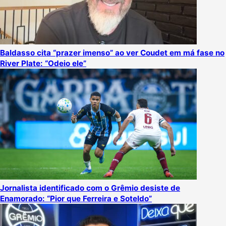
Baldasso cita “prazer imenso” ao ver Coudet em má fase no
River Plate: “Odeio ele”
Jornalista identificado com o Grêmio desiste de
Enamorado: “Pior que Ferreira e Soteldo”