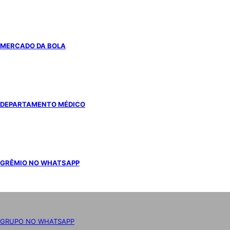
MERCADO DA BOLA
DEPARTAMENTO MÉDICO
GRÊMIO NO WHATSAPP
GRUPO NO WHATSAPP