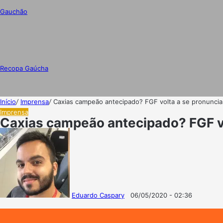
Gauchão
Recopa Gaúcha
Início
/
Imprensa
/
Caxias campeão antecipado? FGF volta a se pronuncia
Imprensa
Caxias campeão antecipado? FGF vo
Eduardo Caspary
06/05/2020 - 02:36
Follow
Mande
on
um
X
e-