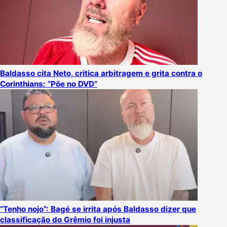
Baldasso cita Neto, critica arbitragem e grita contra o
Corinthians: “Põe no DVD”
“Tenho nojo”: Bagé se irrita após Baldasso dizer que
classificação do Grêmio foi injusta