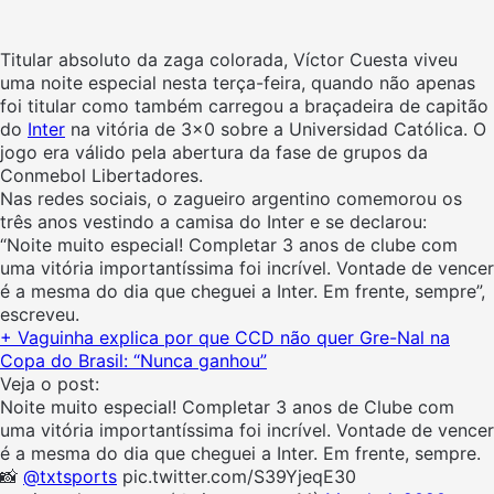
Titular absoluto da zaga colorada, Víctor Cuesta viveu
uma noite especial nesta terça-feira, quando não apenas
foi titular como também carregou a braçadeira de capitão
do
Inter
na vitória de 3×0 sobre a Universidad Católica. O
jogo era válido pela abertura da fase de grupos da
Conmebol Libertadores.
Nas redes sociais, o zagueiro argentino comemorou os
três anos vestindo a camisa do Inter e se declarou:
“Noite muito especial! Completar 3 anos de clube com
uma vitória importantíssima foi incrível. Vontade de vencer
é a mesma do dia que cheguei a Inter. Em frente, sempre”,
escreveu.
+ Vaguinha explica por que CCD não quer Gre-Nal na
Copa do Brasil: “Nunca ganhou”
Veja o post:
Noite muito especial! Completar 3 anos de Clube com
uma vitória importantíssima foi incrível. Vontade de vencer
é a mesma do dia que cheguei a Inter. Em frente, sempre.
📸
@txtsports
pic.twitter.com/S39YjeqE30