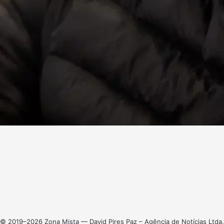
Facebook
X
Linkedin
Instagram
© 2019–2026 Zona Mista — David Pires Paz – Agência de Notícias Ltda.