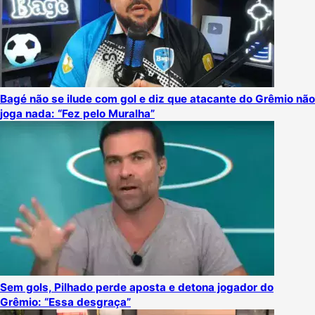
Bagé não se ilude com gol e diz que atacante do Grêmio não
joga nada: “Fez pelo Muralha”
Sem gols, Pilhado perde aposta e detona jogador do
Grêmio: “Essa desgraça”