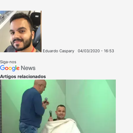
Eduardo Caspary
04/03/2020 - 16:53
Follow
Mande
on
um
Siga-nos
X
e-
mail
Artigos relacionados