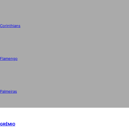
Corinthians
Flamengo
Palmeiras
GRÊMIO