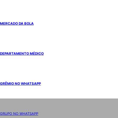
MERCADO DA BOLA
DEPARTAMENTO MÉDICO
GRÊMIO NO WHATSAPP
GRUPO NO WHATSAPP