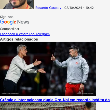
Eduardo Caspary
02/10/2024 - 19:42
Follow
Mande
on
um
Siga-nos
X
e-
mail
Compartilhar
Facebook
X
WhatsApp
Telegram
Artigos relacionados
Grêmio e Inter colocam dupla Gre-Nal em recorde inédito da