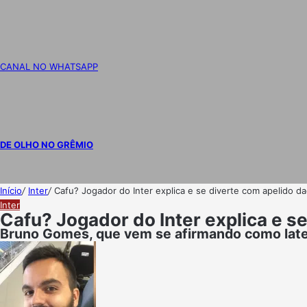
CANAL NO WHATSAPP
DE OLHO NO GRÊMIO
Início
/
Inter
/
Cafu? Jogador do Inter explica e se diverte com apelido dad
Inter
Cafu? Jogador do Inter explica e se
Bruno Gomes, que vem se afirmando como later