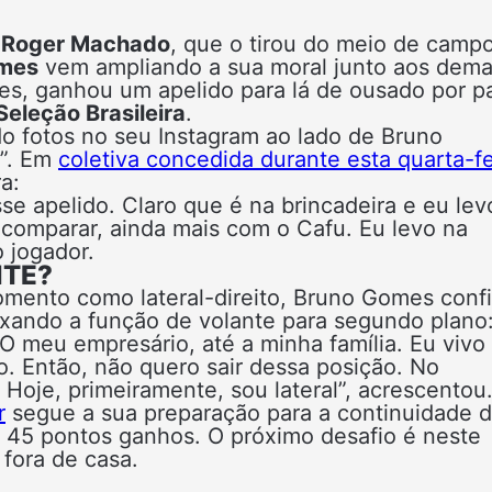
e
Roger Machado
, que o tirou do meio de camp
mes
vem ampliando a sua moral junto aos dema
ões, ganhou um apelido para lá de ousado por p
Seleção Brasileira
.
o fotos no seu Instagram ao lado de Bruno
”. Em
coletiva concedida durante esta quarta-fe
a:
e apelido. Claro que é na brincadeira e eu lev
 comparar, ainda mais com o Cafu. Eu levo na
o jogador.
NTE?
ento como lateral-direito, Bruno Gomes conf
ixando a função de volante para segundo plano
 meu empresário, até a minha família. Eu vivo
. Então, não quero sair dessa posição. No
Hoje, primeiramente, sou lateral”, acrescentou
r
segue a sua preparação para a continuidade 
m 45 pontos ganhos. O próximo desafio é neste
, fora de casa.