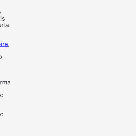
o
is
arte
ira
,
o
irma
:
 o
.
do