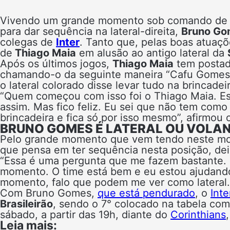
Vivendo um grande momento sob comando d
para dar sequência na lateral-direita,
Bruno Go
colegas de
Inter
. Tanto que, pelas boas atuaç
de
Thiago Maia
em alusão ao antigo lateral da
Após os últimos jogos,
Thiago Maia
tem postad
chamando-o da seguinte maneira “Cafu Gomes
o lateral colorado disse levar tudo na brincadeir
“Quem começou com isso foi o Thiago Maia. Ess
assim. Mas fico feliz. Eu sei que não tem como
brincadeira e fica só por isso mesmo”, afirmou 
BRUNO GOMES É LATERAL OU VOLA
Pelo grande momento que vem tendo neste mom
que pensa em ter sequência nesta posição, de
“Essa é uma pergunta que me fazem bastante. O
momento. O time está bem e eu estou ajudando
momento, falo que podem me ver como lateral. 
Com Bruno Gomes,
que está pendurado
, o
Inte
Brasileirão
, sendo o 7° colocado na tabela co
sábado, a partir das 19h, diante do
Corinthians
Leia mais: