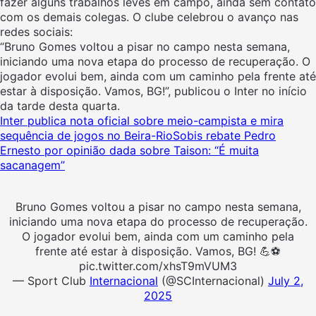
fazer alguns trabalhos leves em campo, ainda sem contato
com os demais colegas. O clube celebrou o avanço nas
redes sociais:
“Bruno Gomes voltou a pisar no campo nesta semana,
iniciando uma nova etapa do processo de recuperação. O
jogador evolui bem, ainda com um caminho pela frente até
estar à disposição. Vamos, BG!”, publicou o Inter no início
da tarde desta quarta.
Inter publica nota oficial sobre meio-campista e mira
sequência de jogos no Beira-Rio
Sobis rebate Pedro
Ernesto por opinião dada sobre Taison: “É muita
sacanagem”
Bruno Gomes voltou a pisar no campo nesta semana,
iniciando uma nova etapa do processo de recuperação.
O jogador evolui bem, ainda com um caminho pela
frente até estar à disposição. Vamos, BG! 💪⚽️
pic.twitter.com/xhsT9mVUM3
— Sport Club
Internacional
(@SCInternacional)
July 2,
2025