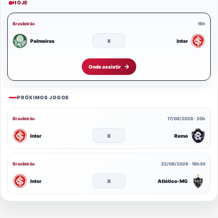
HOJE
Brasileirão
16h
x
Palmeiras
Inter
Onde assistir
PRÓXIMOS JOGOS
Brasileirão
17/08/2026 · 20h
x
Inter
Remo
Brasileirão
22/08/2026 · 18h30
x
Inter
Atlético-MG