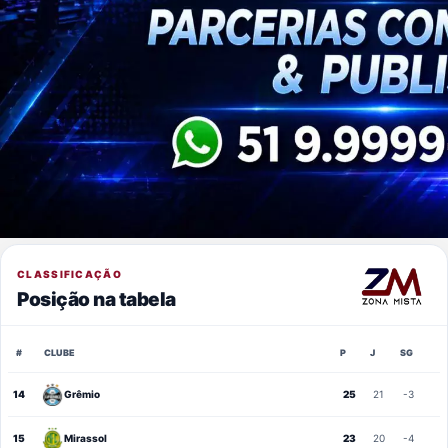
CLASSIFICAÇÃO
Posição na tabela
#
CLUBE
P
J
SG
14
Grêmio
25
21
-3
15
Mirassol
23
20
-4