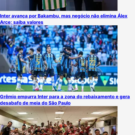
Inter avança por Bakambu, mas negócio não elimina Álex
Arce; saiba valores
Grêmio empurra Inter para a zona do rebaixamento e gera
desabafo de meia do São Paulo