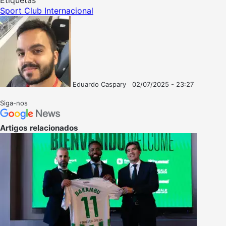
Sport Club Internacional
Eduardo Caspary
02/07/2025 - 23:27
Follow
Mande
on
um
Siga-nos
X
e-
mail
Artigos relacionados