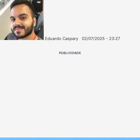
Eduardo Caspary
02/07/2025 - 23:27
Follow
Mande
on
um
PUBLICIDADE
X
e-
mail