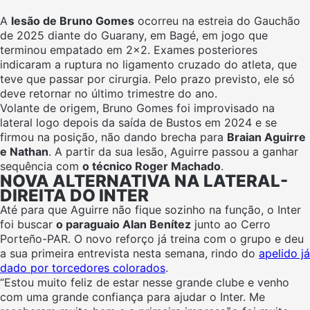
A
lesão de Bruno Gomes
ocorreu na estreia do Gauchão
de 2025 diante do Guarany, em Bagé, em jogo que
terminou empatado em 2×2. Exames posteriores
indicaram a ruptura no ligamento cruzado do atleta, que
teve que passar por cirurgia. Pelo prazo previsto, ele só
deve retornar no último trimestre do ano.
Volante de origem, Bruno Gomes foi improvisado na
lateral logo depois da saída de Bustos em 2024 e se
firmou na posição, não dando brecha para
Braian Aguirre
e Nathan
. A partir da sua lesão, Aguirre passou a ganhar
sequência com
o técnico Roger Machado
.
NOVA ALTERNATIVA NA LATERAL-
DIREITA DO INTER
Até para que Aguirre não fique sozinho na função, o Inter
foi buscar
o paraguaio Alan Benítez
junto ao Cerro
Porteño-PAR. O novo reforço já treina com o grupo e deu
a sua primeira entrevista nesta semana, rindo do
apelido já
dado por torcedores colorados
.
“Estou muito feliz de estar nesse grande clube e venho
com uma grande confiança para ajudar o Inter. Me