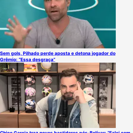
Sem gols, Pilhado perde aposta e detona jogador do
Grêmio: “Essa desgraça”
Chico Garcia traz novos bastidores pós-Bolívar: “Falei com