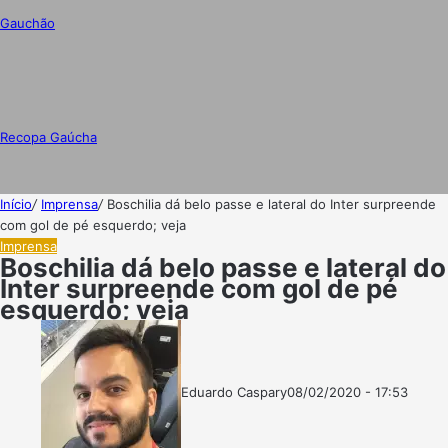
Gauchão
Recopa Gaúcha
Início
/
Imprensa
/
Boschilia dá belo passe e lateral do Inter surpreende
com gol de pé esquerdo; veja
Imprensa
Boschilia dá belo passe e lateral do
Inter surpreende com gol de pé
esquerdo; veja
Eduardo Caspary
08/02/2020 - 17:53
Follow
Mande
on
um
X
e-
mail