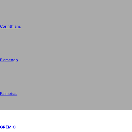
Corinthians
Flamengo
Palmeiras
GRÊMIO