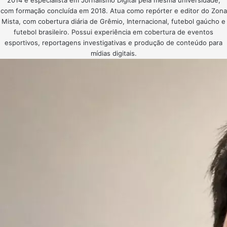
2014 e especialista em Jornalismo Digital pela mesma universidade,
com formação concluída em 2018. Atua como repórter e editor do Zona
Mista, com cobertura diária de Grêmio, Internacional, futebol gaúcho e
futebol brasileiro. Possui experiência em cobertura de eventos
esportivos, reportagens investigativas e produção de conteúdo para
mídias digitais.