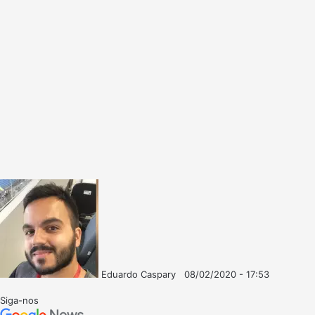
Eduardo Caspary
08/02/2020 - 17:53
Follow
Mande
on
um
Siga-nos
X
e-