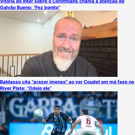
Vitória do Inter sobre o Corinthians chama a atenção de
Galvão Bueno: “Fez bonito”
Baldasso cita “prazer imenso” ao ver Coudet em má fase no
River Plate: “Odeio ele”