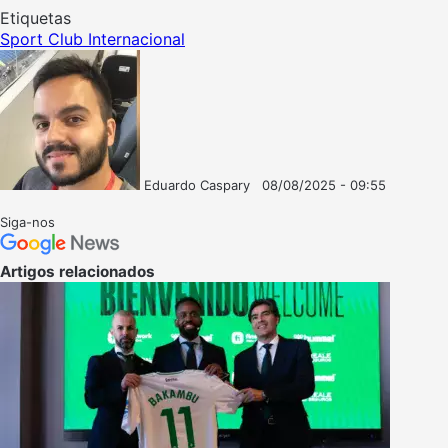
Etiquetas
Sport Club Internacional
Eduardo Caspary
08/08/2025 - 09:55
Follow
Mande
on
um
Siga-nos
X
e-
mail
Artigos relacionados