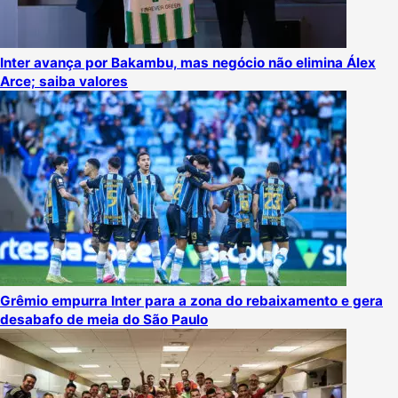
Inter avança por Bakambu, mas negócio não elimina Álex
Arce; saiba valores
Grêmio empurra Inter para a zona do rebaixamento e gera
desabafo de meia do São Paulo