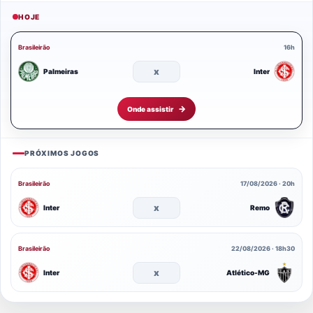
HOJE
Brasileirão
16h
x
Palmeiras
Inter
Onde assistir
PRÓXIMOS JOGOS
Brasileirão
17/08/2026 · 20h
x
Inter
Remo
Brasileirão
22/08/2026 · 18h30
x
Inter
Atlético-MG