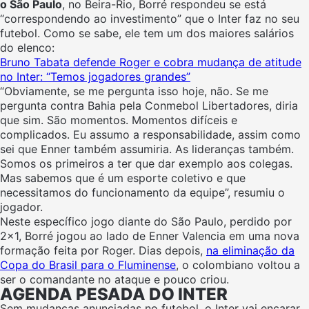
o São Paulo
, no Beira-Rio, Borré respondeu se está
“correspondendo ao investimento” que o Inter faz no seu
futebol. Como se sabe, ele tem um dos maiores salários
do elenco:
Bruno Tabata defende Roger e cobra mudança de atitude
no Inter: “Temos jogadores grandes”
“Obviamente, se me pergunta isso hoje, não. Se me
pergunta contra Bahia pela Conmebol Libertadores, diria
que sim. São momentos. Momentos difíceis e
complicados. Eu assumo a responsabilidade, assim como
sei que Enner também assumiria. As lideranças também.
Somos os primeiros a ter que dar exemplo aos colegas.
Mas sabemos que é um esporte coletivo e que
necessitamos do funcionamento da equipe”, resumiu o
jogador.
Neste específico jogo diante do São Paulo, perdido por
2×1, Borré jogou ao lado de Enner Valencia em uma nova
formação feita por Roger. Dias depois,
na eliminação da
Copa do Brasil para o Fluminense
, o colombiano voltou a
ser o comandante no ataque e pouco criou.
AGENDA PESADA DO INTER
Sem mudanças anunciadas no futebol, o Inter vai encarar