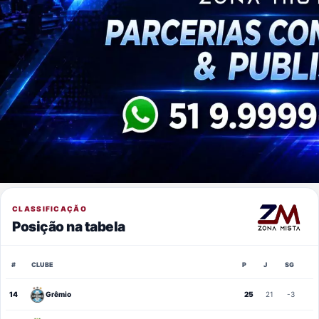
CLASSIFICAÇÃO
Posição na tabela
#
CLUBE
P
J
SG
14
Grêmio
25
21
-3