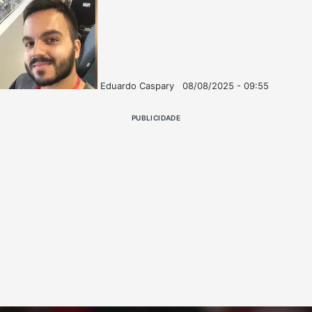
Eduardo Caspary
08/08/2025 - 09:55
Follow
Mande
on
um
PUBLICIDADE
X
e-
mail