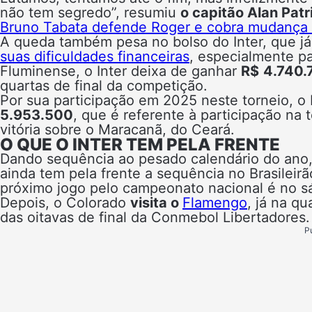
não tem segredo”, resumiu
o capitão Alan Patr
Bruno Tabata defende Roger e cobra mudança d
A queda também pesa no bolso do Inter, que 
suas dificuldades financeiras
, especialmente p
Fluminense, o Inter deixa de ganhar
R$
4.740.
quartas de final da competição.
Por sua participação em 2025 neste torneio, o 
5.953.500
, que é referente à participação na t
vitória sobre o Maracanã, do Ceará.
O QUE O INTER TEM PELA FRENTE
Dando sequência ao pesado calendário do ano,
ainda tem pela frente a sequência no Brasileir
próximo jogo pelo campeonato nacional é no sá
Depois, o Colorado
visita o
Flamengo
, já na qu
das oitavas de final da Conmebol Libertadores.
P