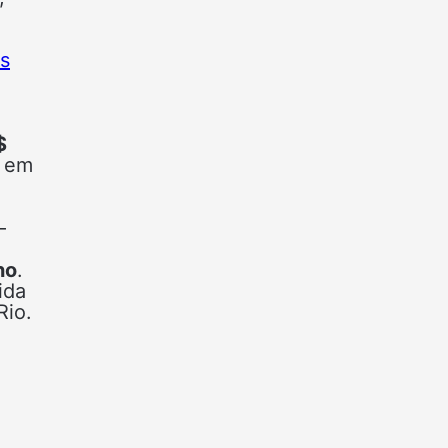
s
$
l em
–
no
.
ida
Rio.