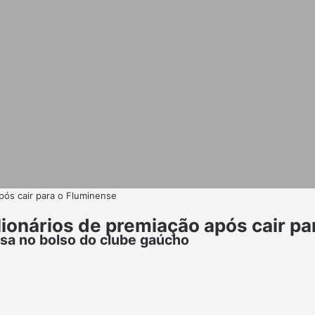
após cair para o Fluminense
ilionários de premiação após cair p
sa no bolso do clube gaúcho