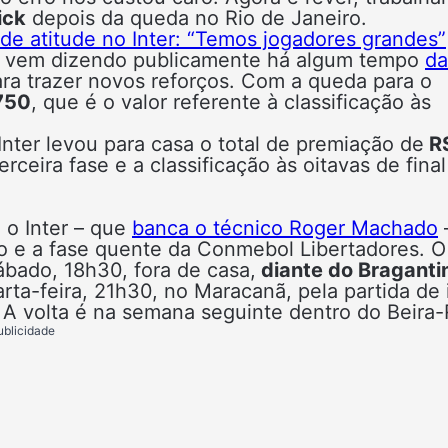
ick
depois da queda no Rio de Janeiro.
e atitude no Inter: “Temos jogadores grandes”
já vem dizendo publicamente há algum tempo
da
ara trazer novos reforços. Com a queda para o
750
, que é o valor referente à classificação às
Inter levou para casa o total de premiação de
R
erceira fase e a classificação às oitavas de fina
 o Inter – que
banca o técnico Roger Machado
ão e a fase quente da Conmebol Libertadores. O
bado, 18h30, fora de casa,
diante do Braganti
arta-feira, 21h30, no Maracanã, pela partida de 
 A volta é na semana seguinte dentro do Beira-
ublicidade