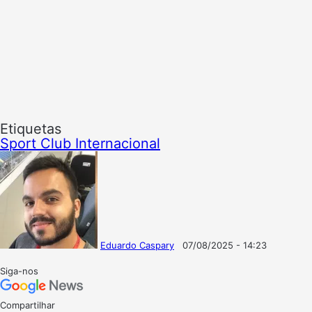
Etiquetas
Sport Club Internacional
Eduardo Caspary
07/08/2025 - 14:23
Follow
Mande
on
um
Siga-nos
X
e-
mail
Compartilhar