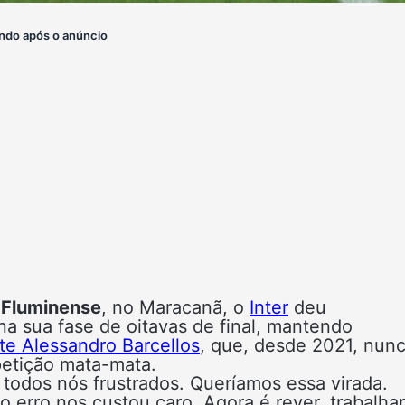
ndo após o anúncio
 Fluminense
, no Maracanã, o
Inter
deu
a sua fase de oitavas de final, mantendo
te Alessandro Barcellos
, que, desde 2021, nun
etição mata-mata.
a todos nós frustrados. Queríamos essa virada.
 erro nos custou caro. Agora é rever, trabalhar