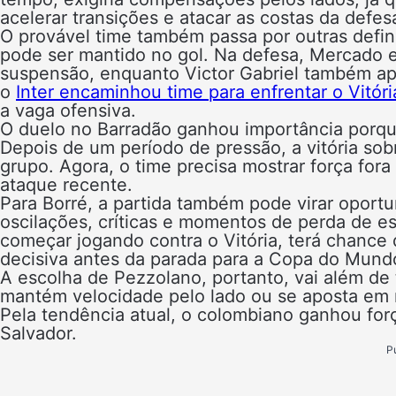
acelerar transições e atacar as costas da defes
O provável time também passa por outras defi
pode ser mantido no gol. Na defesa, Mercado e 
suspensão, enquanto Victor Gabriel também ap
o
Inter encaminhou time para enfrentar o Vitóri
a vaga ofensiva.
O duelo no Barradão ganhou importância porque 
Depois de um período de pressão, a vitória sob
grupo. Agora, o time precisa mostrar força for
ataque recente.
Para Borré, a partida também pode virar oport
oscilações, críticas e momentos de perda de es
começar jogando contra o Vitória, terá chance 
decisiva antes da parada para a Copa do Mund
A escolha de Pezzolano, portanto, vai além de t
mantém velocidade pelo lado ou se aposta em 
Pela tendência atual, o colombiano ganhou forç
Salvador.
P