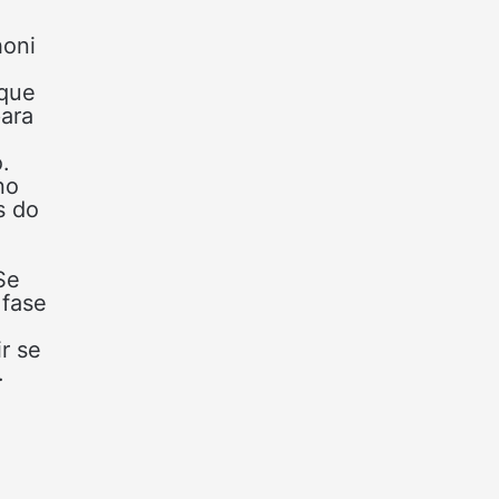
honi
 que
ara
.
no
s do
Se
 fase
r se
.