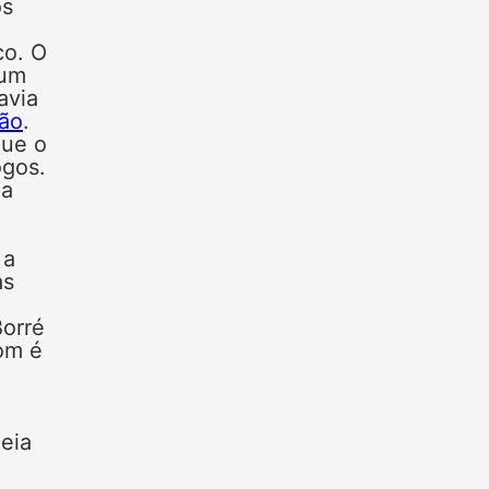
os
co. O
 um
avia
rão
.
que o
ogos.
ga
 a
as
Borré
bom é
deia