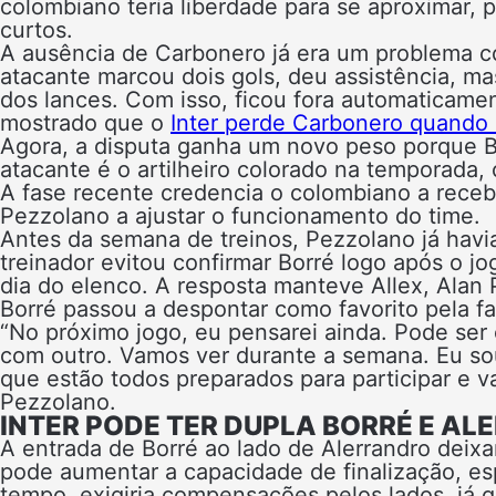
colombiano teria liberdade para se aproximar, 
curtos.
A ausência de Carbonero já era um problema c
atacante marcou dois gols, deu assistência, 
dos lances. Com isso, ficou fora automaticamen
mostrado que o
Inter perde Carbonero quando o
Agora, a disputa ganha um novo peso porque
atacante é o artilheiro colorado na temporada,
A fase recente credencia o colombiano a rece
Pezzolano a ajustar o funcionamento do time.
Antes da semana de treinos, Pezzolano já havi
treinador evitou confirmar Borré logo após o jo
dia do elenco. A resposta manteve Allex, Alan
Borré passou a despontar como favorito pela fa
“No próximo jogo, eu pensarei ainda. Pode ser
com outro. Vamos ver durante a semana. Eu sou
que estão todos preparados para participar e
Pezzolano.
INTER PODE TER DUPLA BORRÉ E A
A entrada de Borré ao lado de Alerrandro deixa
pode aumentar a capacidade de finalização, e
tempo, exigiria compensações pelos lados, já 