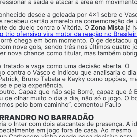
pressionar a saída e atacar a área em moviment
onhecido desde a goleada por 4×1 sobre o Vas
mas recebeu cartão amarelo na comemoração de
te do duelo contra o Vitória. O
Zona Mista
já h
 trio ofensivo vira motor da reação no Brasilei
 Borré chega em bom momento. O ge destacou 
 com nove gols, sendo três nos últimos quatro j
ber nova chance como titular, mas também obri
a tratado a vaga como uma decisão aberta. O
go contra o Vasco e indicou que analisaria o dia
 Patrick, Bruno Tabata e Kayky como opções, m
se e pela experiência.
 outro. Capaz que não seja Borré, capaz que é 
 de olhar muito o dia a dia, não só o jogo. O 
 vamos pelo bom caminho”, comentou Paulo
LERRANDRO NO BARRADÃO
ria o Inter com dois atacantes de presença. A i
specialmente em jogo fora de casa. Ao mesmo
que Carbonero vinha sendo peça decisiva para