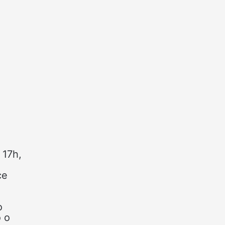
 17h,
ce
o
o o