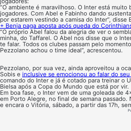
jogadores:
“O ambiente é maravilhoso. O Inter está muit
jogadores. Com Abel e Fabinho dando sustenta
por estarem vestindo a camisa do Inter”, disse B
+ Benja paga aposta após queda do Corinthians
“O próprio Abel falou da alegria de ver o semb
minha, do Taffarel. O Abel nos disse que o Inte
te falar. Todos os clubes passam pelo momento 
Pezzolano achou o time ideal”, acrescentou.
Pezzolano, por sua vez, ainda aproveitou a oca
Sobis e
inclusive se emocionou ao falar do seu 
comando do Inter e já é cotado para treinar o 
Bielsa após a Copa do Mundo que está por vir.
Em boa fase, o Inter
vem de uma goleada de 4×
em Porto Alegre, no final de semana passado.
e encara o Vitória, sábado, a partir das 17h, 
P