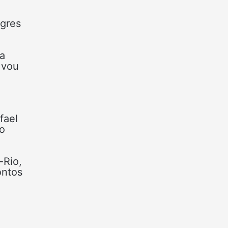
egres
da
 vou
fael
no
-Rio,
ontos