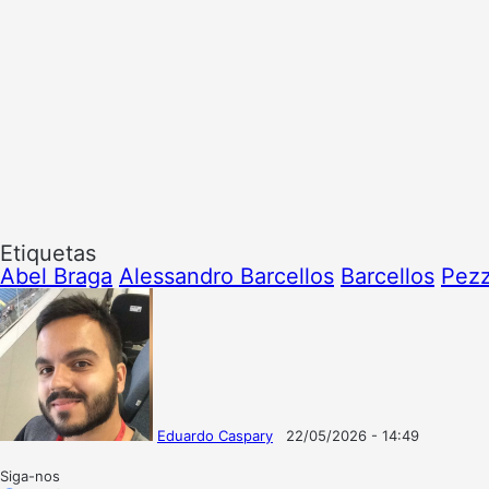
Etiquetas
Abel Braga
Alessandro Barcellos
Barcellos
Pezz
Eduardo Caspary
22/05/2026 - 14:49
Follow
Mande
on
um
Siga-nos