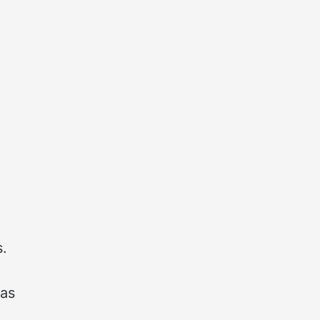
s.
 as