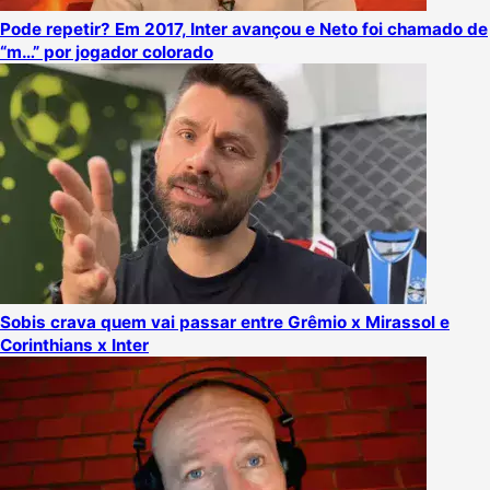
Pode repetir? Em 2017, Inter avançou e Neto foi chamado de
“m…” por jogador colorado
Sobis crava quem vai passar entre Grêmio x Mirassol e
Corinthians x Inter