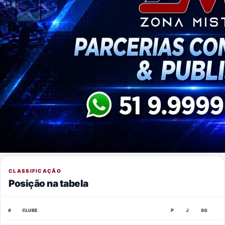
CLASSIFICAÇÃO
Posição na tabela
#
CLUBE
P
J
SG