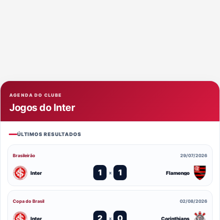
AGENDA DO CLUBE
Jogos do Inter
ÚLTIMOS RESULTADOS
Brasileirão
29/07/2026
1
1
Inter
Flamengo
x
Copa do Brasil
02/08/2026
2
0
Inter
Corinthians
x