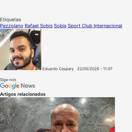
Etiquetas
Pezzolano
Rafael Sobis
Sobis
Sport Club Internacional
Eduardo Caspary
22/05/2026 - 11:07
Follow
Mande
on
um
Siga-nos
X
e-
mail
Artigos relacionados