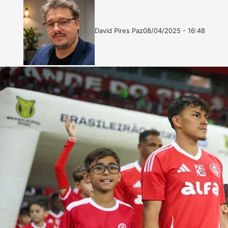
David Pires Paz
08/04/2025 - 16:48
Follow
Mande
on
um
X
e-
mail