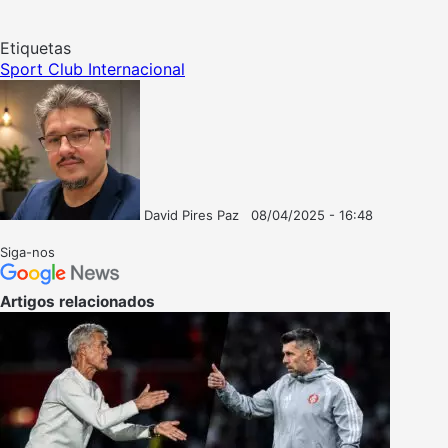
Etiquetas
Sport Club Internacional
David Pires Paz
08/04/2025 - 16:48
Follow
Mande
on
um
Siga-nos
X
e-
mail
Artigos relacionados