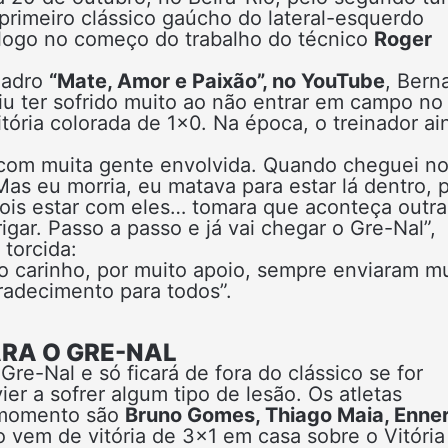
 primeiro clássico gaúcho do lateral-esquerdo
to logo no começo do trabalho do técnico
Roger
uadro
“Mate, Amor e Paixão”, no YouTube
, Bern
tiu ter sofrido muito ao não entrar em campo n
itória colorada de 1×0. Na época, o treinador ai
e, com muita gente envolvida. Quando cheguei n
 Mas eu morria, eu matava para estar lá dentro, 
is estar com eles… tomara que aconteça outra
igar. Passo a passo e já vai chegar o Gre-Nal”,
 torcida:
o carinho, por muito apoio, sempre enviaram mu
adecimento para todos”.
RA O GRE-NAL
re-Nal e só ficará de fora do clássico se for
er a sofrer algum tipo de lesão. Os atletas
momento são
Bruno Gomes, Thiago Maia, Enne
o vem de vitória de 3×1 em casa sobre o Vitória