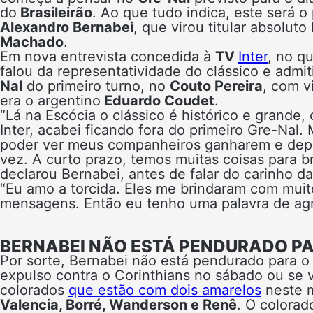
do
Brasileirão
. Ao que tudo indica, este será o
Alexandro Bernabei
, que virou titular absolu
Machado
.
Em nova entrevista concedida à
TV
Inter
, no q
falou da representatividade do clássico e admi
Nal
do primeiro turno, no
Couto Pereira
, com v
era o argentino
Eduardo Coudet
.
“Lá na Escócia o clássico é histórico e grand
Inter, acabei ficando fora do primeiro Gre-Nal.
poder ver meus companheiros ganharem e depo
vez. A curto prazo, temos muitas coisas para br
declarou Bernabei, antes de falar do carinho da
“Eu amo a torcida. Eles me brindaram com muit
mensagens. Então eu tenho uma palavra de agr
BERNABEI NÃO ESTÁ PENDURADO PA
Por sorte, Bernabei não está pendurado para o G
expulso contra o Corinthians no sábado ou se vi
colorados
que estão com dois amarelos
neste 
Valencia, Borré, Wanderson e Renê
. O colorad