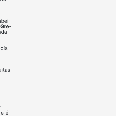
abei
o
Gre-
nda
o
pois
itas
r
 e é