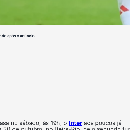
ndo após o anúncio
casa no sábado, às 19h, o
Inter
aos poucos já
a 20 de outubro, no Beira-Rio, pelo segundo tu