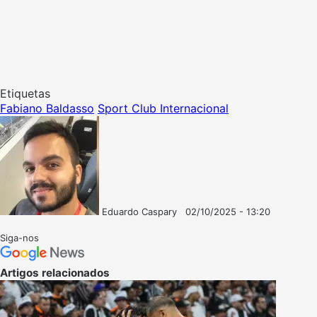
Etiquetas
Fabiano Baldasso
Sport Club Internacional
Eduardo Caspary
02/10/2025 - 13:20
Follow
Mande
on
um
Siga-nos
X
e-
mail
Artigos relacionados