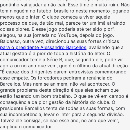
pontinho vai ajudar a não cair. Esse time é muito ruim. Não
tem ninguém no futebol brasileiro neste momento jogando
menos que o Inter. O clube começa a viver aquele
processo de que, de tão mal, parece ter um imã atraindo
coisas piores. E esse jogo poderia até ter sido pior”,
alegou, na sua jornada no YouTube, depois do jogo.
Baldasso, outra vez, direcionou as suas fortes críticas
para o presidente Alessandro Barcellos
, avaliando que a
atual gestão é a pior de toda a história do Inter. O
comunicador teme a Série B, que, segundo ele, pode vir
agora ou no ano que vem, que é o último da atual direção.
“É capaz dos dirigentes darem entrevistas comemorando
esse empate. Os torcedores pediram a renúncia do
Barcellos. Mas nem se animem, não vai acontecer. O
grande problema desta direção é que eles acham que
estão fazendo um bom trabalho. O que se vê em campo é
consequência da pior gestão da história do clube. O
presidente Barcellos tenta de todas as suas formas, com
sua incompetência, levar o Inter para a segunda divisão.
Talvez ele consiga, se não esse ano, no ano que vem”,
ampliou o comunicador.