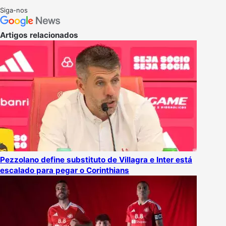
on
um
Siga-nos
X
e-
mail
Artigos relacionados
Pezzolano define substituto de Villagra e Inter está
escalado para pegar o Corinthians