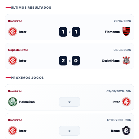
ÚLTIMOS RESULTADOS
Brasileirão
29/07/2026
1
1
Inter
Flamengo
x
Copa do Brasil
02/08/2026
2
0
Inter
Corinthians
x
PRÓXIMOS JOGOS
Brasileirão
09/08/2026 · 16h
x
Palmeiras
Inter
Brasileirão
17/08/2026 · 20h
x
Inter
Remo