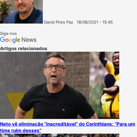
David Pires Paz
18/08/2021 - 15:45
Follow
Mande
on
um
Siga-nos
X
e-
mail
Artigos relacionados
Neto vê eliminação “inacreditável” do Corinthians: “Para um
time ruim desses”