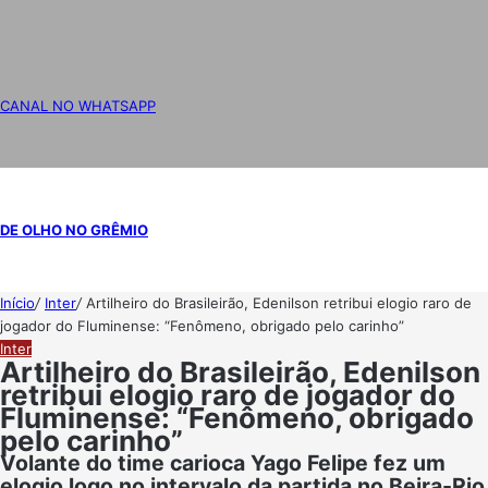
CANAL NO WHATSAPP
DE OLHO NO GRÊMIO
Início
/
Inter
/
Artilheiro do Brasileirão, Edenilson retribui elogio raro de
jogador do Fluminense: “Fenômeno, obrigado pelo carinho”
Inter
Artilheiro do Brasileirão, Edenilson
retribui elogio raro de jogador do
Fluminense: “Fenômeno, obrigado
pelo carinho”
Volante do time carioca Yago Felipe fez um
elogio logo no intervalo da partida no Beira-Rio