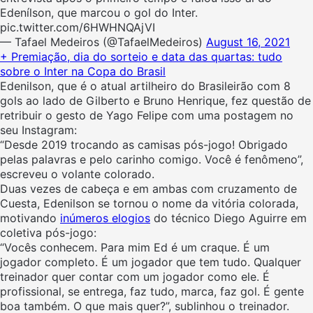
Edenílson, que marcou o gol do Inter.
pic.twitter.com/6HWHNQAjVI
— Tafael Medeiros (@TafaelMedeiros)
August 16, 2021
+ Premiação, dia do sorteio e data das quartas: tudo
sobre o Inter na Copa do Brasil
Edenilson, que é o atual artilheiro do Brasileirão com 8
gols ao lado de Gilberto e Bruno Henrique, fez questão de
retribuir o gesto de Yago Felipe com uma postagem no
seu Instagram:
“Desde 2019 trocando as camisas pós-jogo! Obrigado
pelas palavras e pelo carinho comigo. Você é fenômeno”,
escreveu o volante colorado.
Duas vezes de cabeça e em ambas com cruzamento de
Cuesta, Edenilson se tornou o nome da vitória colorada,
motivando
inúmeros elogios
do técnico Diego Aguirre em
coletiva pós-jogo:
“Vocês conhecem. Para mim Ed é um craque. É um
jogador completo. É um jogador que tem tudo. Qualquer
treinador quer contar com um jogador como ele. É
profissional, se entrega, faz tudo, marca, faz gol. É gente
boa também. O que mais quer?”, sublinhou o treinador.