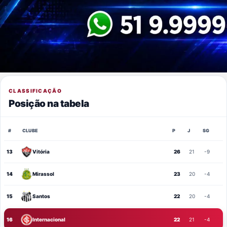
CLASSIFICAÇÃO
Posição na tabela
#
CLUBE
P
J
SG
13
Vitória
26
21
-9
14
Mirassol
23
20
-4
15
Santos
22
20
-4
16
Internacional
22
21
-4