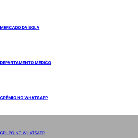
MERCADO DA BOLA
DEPARTAMENTO MÉDICO
GRÊMIO NO WHATSAPP
GRUPO NO WHATSAPP