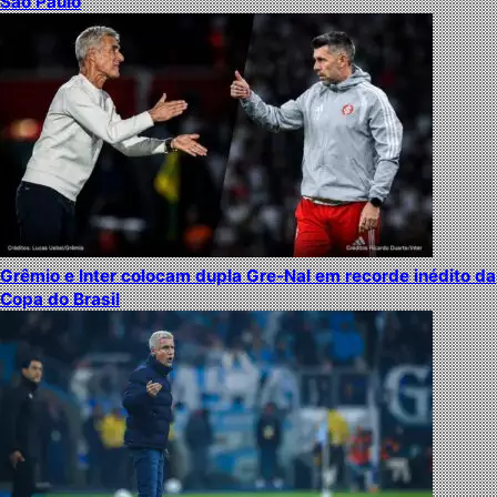
São Paulo
Grêmio e Inter colocam dupla Gre-Nal em recorde inédito da
Copa do Brasil