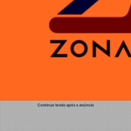
Continue lendo após o anúncio