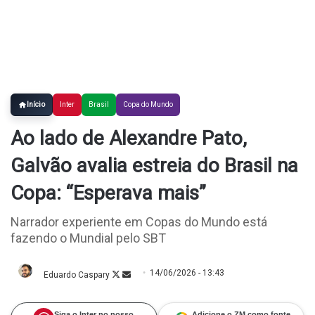
Início
Inter
Brasil
Copa do Mundo
Ao lado de Alexandre Pato,
Galvão avalia estreia do Brasil na
Copa: “Esperava mais”
Narrador experiente em Copas do Mundo está
fazendo o Mundial pelo SBT
14/06/2026 - 13:43
Eduardo Caspary
Follow
Mande
on
um
X
e-
mail
Siga o Inter no nosso
Adicione o ZM como fonte