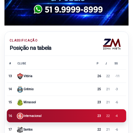
CLASSIFICAÇÃO
Posição na tabela
#
CLUBE
P
J
SG
13
Vitória
26
22
-11
14
Grêmio
25
21
-3
15
Mirassol
23
21
-6
16
Internacional
23
22
-4
17
Santos
22
21
-6