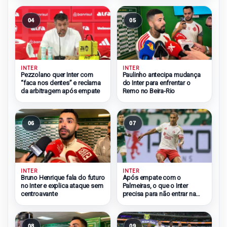
04
05
INTER
INTER
Pezzolano quer Inter com
Paulinho antecipa mudança
“faca nos dentes” e reclama
do Inter para enfrentar o
da arbitragem após empate
Remo no Beira-Rio
06
07
INTER
INTER
Bruno Henrique fala do futuro
Após empate com o
no Inter e explica ataque sem
Palmeiras, o que o Inter
centroavante
precisa para não entrar na
zona do rebaixamento
08
09