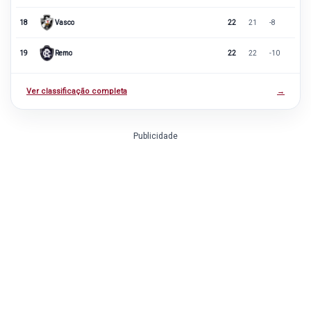
18
Vasco
22
21
-8
19
Remo
22
22
-10
Ver classificação completa
→
Publicidade