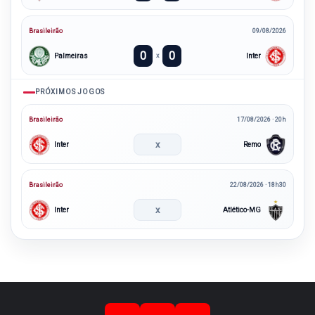
Brasileirão
09/08/2026
0
0
Palmeiras
Inter
x
PRÓXIMOS JOGOS
Brasileirão
17/08/2026 · 20h
x
Inter
Remo
Brasileirão
22/08/2026 · 18h30
x
Inter
Atlético-MG