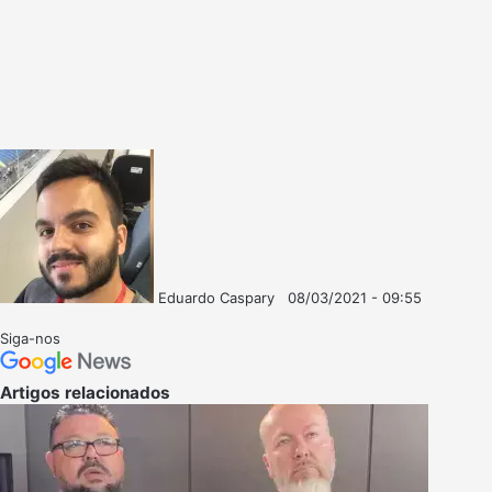
Eduardo Caspary
08/03/2021 - 09:55
Follow
Mande
on
um
Siga-nos
X
e-
mail
Artigos relacionados