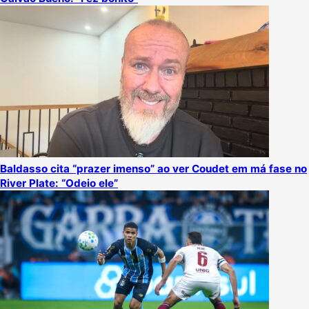
Baldasso cita “prazer imenso” ao ver Coudet em má fase no
River Plate: “Odeio ele”