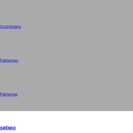
Corinthians
Flamengo
Palmeiras
GRÊMIO