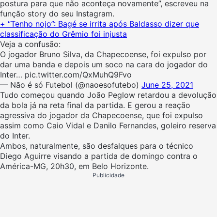
postura para que não aconteça novamente”, escreveu na
função story do seu Instagram.
+ “Tenho nojo”: Bagé se irrita após Baldasso dizer que
classificação do Grêmio foi injusta
Veja a confusão:
O jogador Bruno Silva, da Chapecoense, foi expulso por
dar uma banda e depois um soco na cara do jogador do
Inter… pic.twitter.com/QxMuhQ9Fvo
— Não é só Futebol (@naoesofutebo)
June 25, 2021
Tudo começou quando João Peglow retardou a devolução
da bola já na reta final da partida. E gerou a reação
agressiva do jogador da Chapecoense, que foi expulso
assim como Caio Vidal e Danilo Fernandes, goleiro reserva
do Inter.
Ambos, naturalmente, são desfalques para o técnico
Diego Aguirre visando a partida de domingo contra o
América-MG, 20h30, em Belo Horizonte.
Publicidade