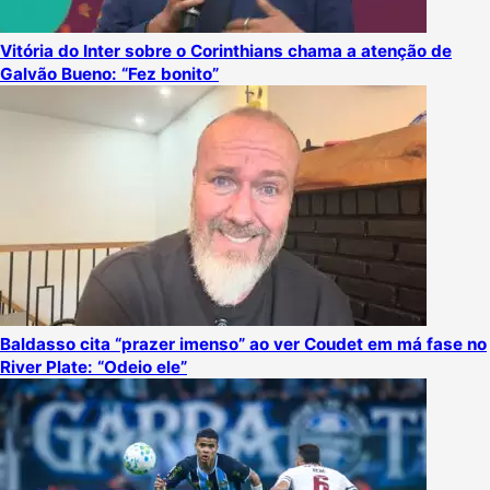
Vitória do Inter sobre o Corinthians chama a atenção de
Galvão Bueno: “Fez bonito”
Baldasso cita “prazer imenso” ao ver Coudet em má fase no
River Plate: “Odeio ele”