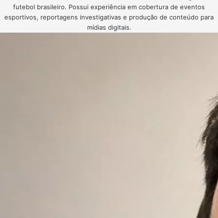
futebol brasileiro. Possui experiência em cobertura de eventos
esportivos, reportagens investigativas e produção de conteúdo para
mídias digitais.