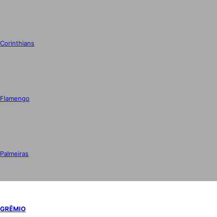
Corinthians
Flamengo
Palmeiras
GRÊMIO