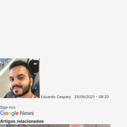
Eduardo Caspary
25/06/2021 - 08:20
Follow
Mande
on
um
Siga-nos
X
e-
mail
Artigos relacionados