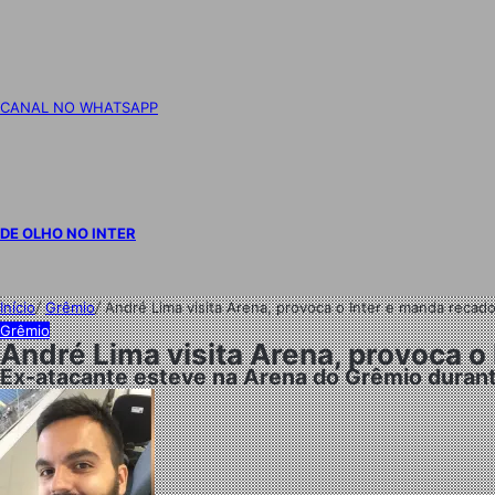
CANAL NO WHATSAPP
DE OLHO NO INTER
Início
/
Grêmio
/
André Lima visita Arena, provoca o Inter e manda recado
Grêmio
André Lima visita Arena, provoca o
Ex-atacante esteve na Arena do Grêmio durante 