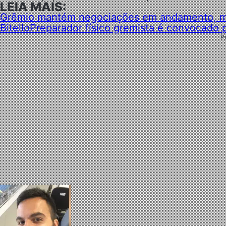
LEIA MAIS:
Grêmio mantém negociações em andamento, ma
Bitello
Preparador físico gremista é convocado 
P