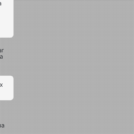
a
ar
da
8x
,
ua