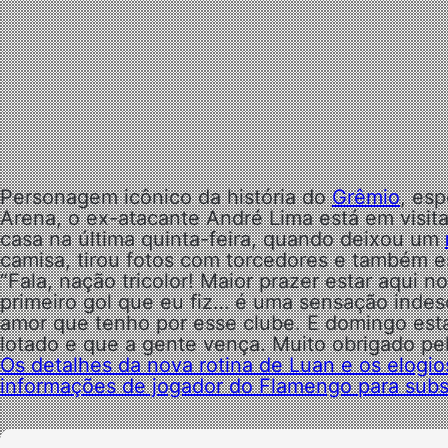
Personagem icônico da história do
Grêmio
, esp
Arena, o ex-atacante André Lima está em visita
casa na última quinta-feira, quando deixou um
camisa, tirou fotos com torcedores e também es
“Fala, nação tricolor! Maior prazer estar aqui
primeiro gol que eu fiz… é uma sensação indesc
amor que tenho por esse clube. E domingo esta
lotado e que a gente vença. Muito obrigado pel
Os detalhes da nova rotina de Luan e os elogio
informações de jogador do Flamengo para substi