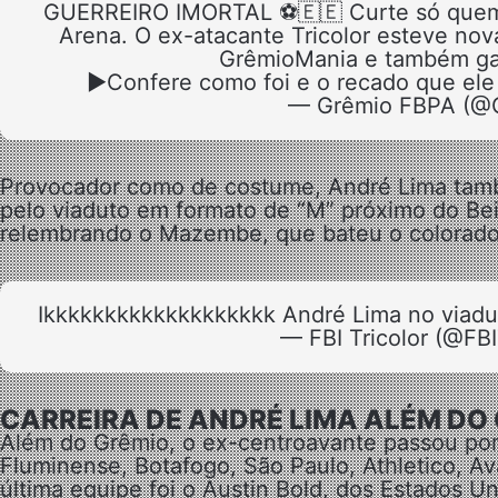
GUERREIRO IMORTAL ⚽️🇪🇪 Curte só quem ve
Arena. O ex-atacante Tricolor esteve no
GrêmioMania e também gara
▶️Confere como foi e o recado que ele
— Grêmio FBPA (@
Provocador como de costume, André Lima tamb
pelo viaduto em formato de “M” próximo do Bei
relembrando o Mazembe, que bateu o colorado
Ikkkkkkkkkkkkkkkkkkk André Lima no viadu
— FBI Tricolor (@FBI
CARREIRA DE ANDRÉ LIMA ALÉM DO
Além do Grêmio, o ex-centroavante passou por 
Fluminense, Botafogo, São Paulo, Athletico, Ava
última equipe foi o Austin Bold, dos Estados Un