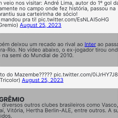
io nos visitar: André Lima, autor do 1º gol d
vamente no campo onde fez história, passou na
ntiu sua carteirinha de sócio!
 mandou pra ti! pic.twitter.com/EsNLAI5oHG
Gremio)
August 25, 2023
ém deixou um recado ao rival ao
Inter
ao pass
ra-Rio. No vídeo abaixo, o ex-jogador tirou on
 na semi do Mundial de 2010.
to do Mazembe????? pic.twitter.com/0iJrHY7J
Tricolor)
August 25, 2023
 GRÊMIO
diversos outros clubes brasileiros como Vasco
í, Vitória, Hertha Berlin-ALE, entre outros. A s
idos.