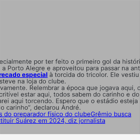
ecialmente por ter feito o primeiro gol da histór
 a Porto Alegre e aproveitou para passar na ant
recado especial
à torcida do tricolor. Ele vestiu
teve na loja do clube.
 novamente. Relembrar a época que jogava aqui, 
ritível estar aqui, todos sabem do carinho e do
rei aqui torcendo. Espero que o estádio esteja
o carinho”, declarou André.
s do preparador físico do clube
Grêmio busca
tuir Suárez em 2024, diz jornalista