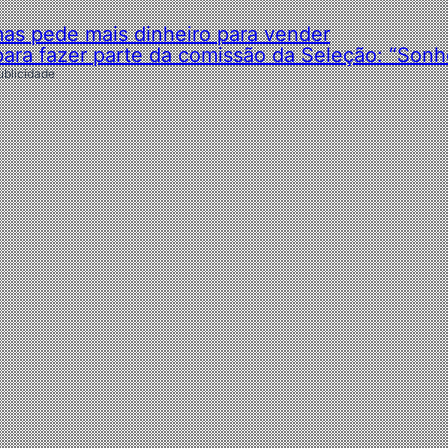
s pede mais dinheiro para vender
para fazer parte da comissão da Seleção: “Sonh
ublicidade