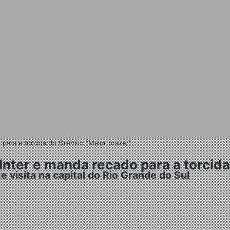
 para a torcida do Grêmio: “Maior prazer”
 Inter e manda recado para a torcid
visita na capital do Rio Grande do Sul