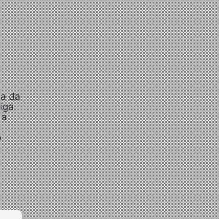
ia da
iga
 a
o