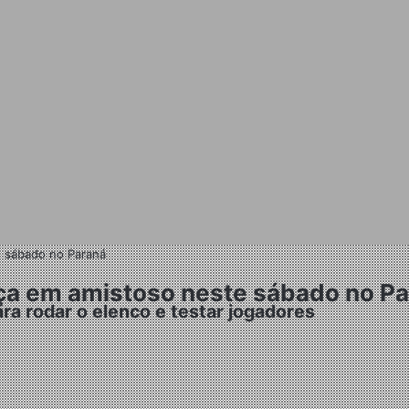
e sábado no Paraná
nça em amistoso neste sábado no P
ara rodar o elenco e testar jogadores