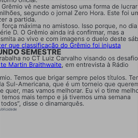
orno oficial.
 Grêmio vê neste amistoso uma forma de lucrar
ilhões, segundo o jornal Zero Hora. Este foi u
er a partida.
 força máxima no amistoso. Isso porque, no dia
Série D. O Grêmio ainda irá confirmar, mas a
nsmita ao vivo e com imagens o duelo deste sá
er que classificação do Grêmio foi injusta
UNDO SEMESTRE
trabalha no CT Luiz Carvalho visando os desafi
te Martin Braithwaite
, em entrevista à Rádio
io. Temos que brigar sempre pelos títulos. T
la Sul-Americana, que é um torneio que quere
 quer, mas vamos melhorar. Eu vi o time melho
a temos mais tempo e já tivemos uma semana
todos”, disse o dinamarquês.
ublicidade