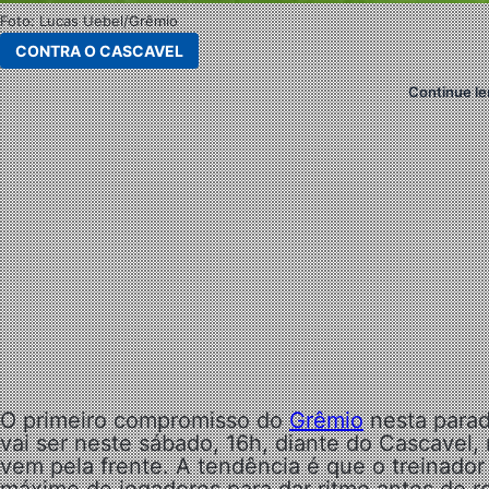
Foto: Lucas Uebel/Grêmio
CONTRA O CASCAVEL
Continue le
O primeiro compromisso do
Grêmio
nesta parad
vai ser neste sábado, 16h, diante do Cascavel,
vem pela frente. A tendência é que o treinado