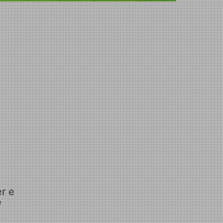
r e
e