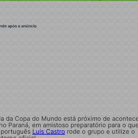
ndo após o anúncio
a da Copa do Mundo está próximo de acontece
 no Paraná, em amistoso preparatório para o qu
r português
Luís Castro
rode o grupo e utilize o