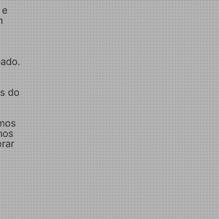
 e
m
bado.
os do
emos
mos
rar