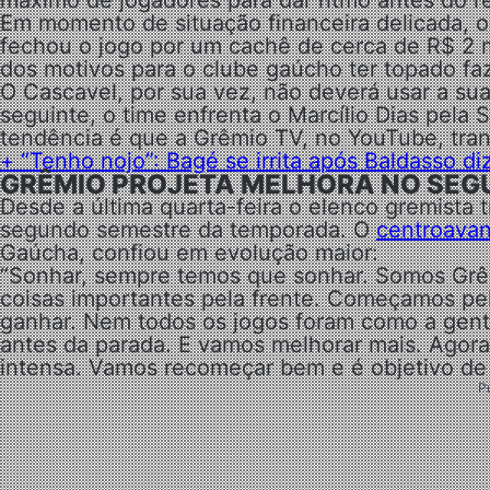
máximo de jogadores para dar ritmo antes do ret
Em momento de situação financeira delicada, o
fechou o jogo por um cachê de cerca de R$ 2 m
dos motivos para o clube gaúcho ter topado faz
O Cascavel, por sua vez, não deverá usar a sua
seguinte, o time enfrenta o Marcílio Dias pela 
tendência é que a Grêmio TV, no YouTube, tra
+ “Tenho nojo”: Bagé se irrita após Baldasso diz
GRÊMIO PROJETA MELHORA NO SEG
Desde a última quarta-feira o elenco gremista 
segundo semestre da temporada. O
centroavan
Gaúcha, confiou em evolução maior:
“Sonhar, sempre temos que sonhar. Somos Grêm
coisas importantes pela frente. Começamos pe
ganhar. Nem todos os jogos foram como a gente
antes da parada. E vamos melhorar mais. Agor
intensa. Vamos recomeçar bem e é objetivo de 
P