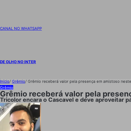
CANAL NO WHATSAPP
DE OLHO NO INTER
Início
/
Grêmio
/
Grêmio receberá valor pela presença em amistoso nest
Grêmio
Grêmio receberá valor pela prese
Tricolor encara o Cascavel e deve aproveitar p