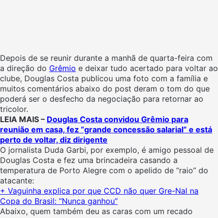
Depois de se reunir durante a manhã de quarta-feira com
a direção do
Grêmio
e deixar tudo acertado para voltar ao
clube, Douglas Costa publicou uma foto com a família e
muitos comentários abaixo do post deram o tom do que
poderá ser o desfecho da negociação para retornar ao
tricolor.
LEIA MAIS –
Douglas Costa convidou Grêmio para
reunião em casa, fez “grande concessão salarial” e está
perto de voltar, diz dirigente
O jornalista Duda Garbi, por exemplo, é amigo pessoal de
Douglas Costa e fez uma brincadeira casando a
temperatura de Porto Alegre com o apelido de “raio” do
atacante:
+ Vaguinha explica por que CCD não quer Gre-Nal na
Copa do Brasil: “Nunca ganhou”
Abaixo, quem também deu as caras com um recado