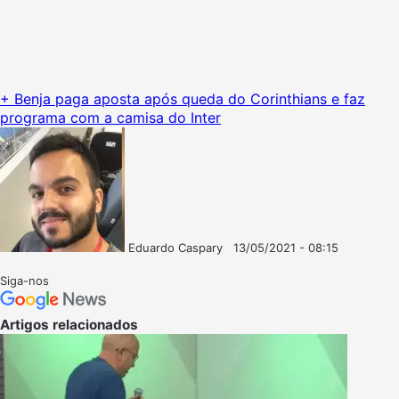
+ Benja paga aposta após queda do Corinthians e faz
programa com a camisa do Inter
Eduardo Caspary
13/05/2021 - 08:15
Follow
Mande
on
um
Siga-nos
X
e-
mail
Artigos relacionados