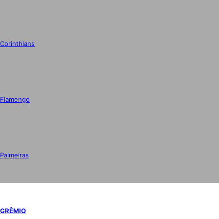
Corinthians
Flamengo
Palmeiras
GRÊMIO