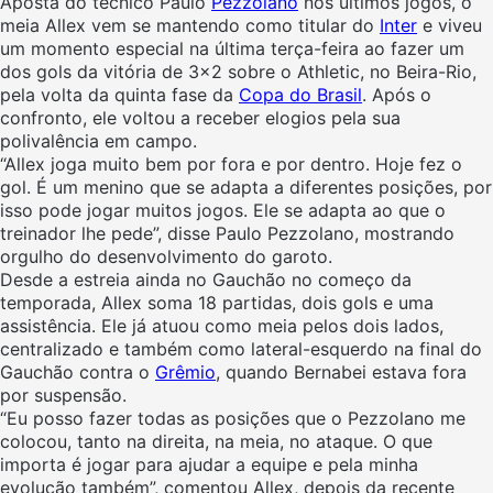
Aposta do técnico Paulo
Pezzolano
nos últimos jogos, o
meia Allex vem se mantendo como titular do
Inter
e viveu
um momento especial na última terça-feira ao fazer um
dos gols da vitória de 3×2 sobre o Athletic, no Beira-Rio,
pela volta da quinta fase da
Copa do Brasil
. Após o
confronto, ele voltou a receber elogios pela sua
polivalência em campo.
“Allex joga muito bem por fora e por dentro. Hoje fez o
gol. É um menino que se adapta a diferentes posições, por
isso pode jogar muitos jogos. Ele se adapta ao que o
treinador lhe pede”, disse Paulo Pezzolano, mostrando
orgulho do desenvolvimento do garoto.
Desde a estreia ainda no Gauchão no começo da
temporada, Allex soma 18 partidas, dois gols e uma
assistência. Ele já atuou como meia pelos dois lados,
centralizado e também como lateral-esquerdo na final do
Gauchão contra o
Grêmio
, quando Bernabei estava fora
por suspensão.
“Eu posso fazer todas as posições que o Pezzolano me
colocou, tanto na direita, na meia, no ataque. O que
importa é jogar para ajudar a equipe e pela minha
evolução também”, comentou Allex, depois da recente