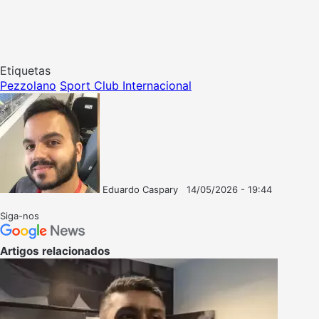
Etiquetas
Pezzolano
Sport Club Internacional
Eduardo Caspary
14/05/2026 - 19:44
Follow
Mande
on
um
Siga-nos
X
e-
mail
Artigos relacionados