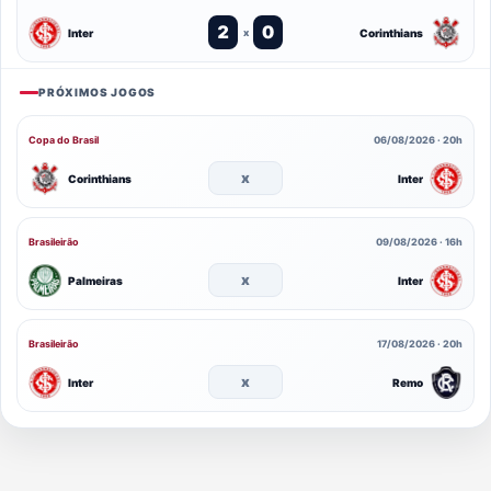
2
0
Inter
Corinthians
x
PRÓXIMOS JOGOS
Copa do Brasil
06/08/2026 · 20h
x
Corinthians
Inter
Brasileirão
09/08/2026 · 16h
x
Palmeiras
Inter
Brasileirão
17/08/2026 · 20h
x
Inter
Remo