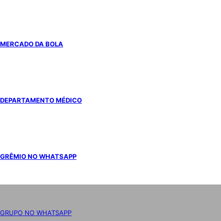
MERCADO DA BOLA
DEPARTAMENTO MÉDICO
GRÊMIO NO WHATSAPP
GRUPO NO WHATSAPP