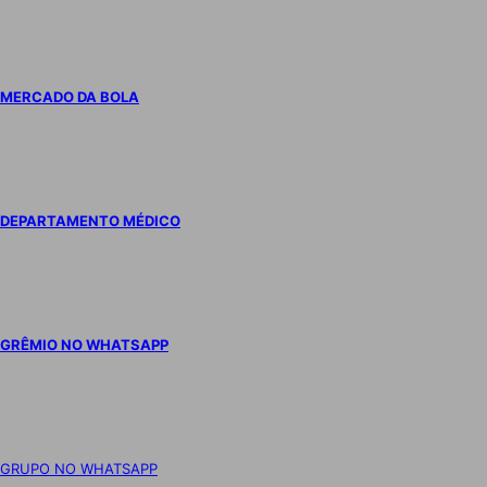
MERCADO DA BOLA
DEPARTAMENTO MÉDICO
GRÊMIO NO WHATSAPP
GRUPO NO WHATSAPP