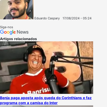
Eduardo Caspary
17/08/2024 - 05:24
Follow
Mande
on
um
Siga-nos
X
e-
mail
Artigos relacionados
Benja paga aposta após queda do Corinthians e faz
programa com a camisa do Inter