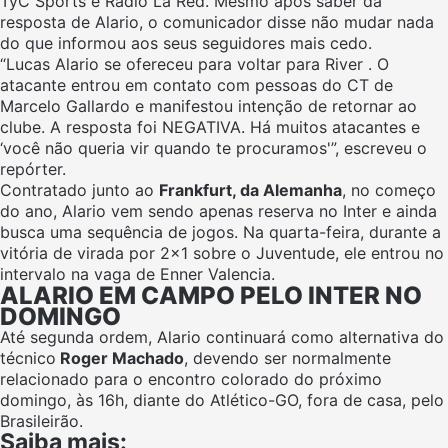
TyC Sports e Rádio La Red. Mesmo após saber da
resposta de Alario, o comunicador disse não mudar nada
do que informou aos seus seguidores mais cedo.
“Lucas Alario se ofereceu para voltar para
River
.
O
atacante
entrou em contato com pessoas do CT de
Marcelo Gallardo e manifestou intenção de retornar ao
clube.
A resposta foi NEGATIVA. Há muitos atacantes e
‘você não queria vir quando te procuramos'”, escreveu o
repórter.
Contratado junto ao
Frankfurt, da Alemanha
, no começo
do ano, Alario vem sendo apenas reserva no Inter e ainda
busca uma sequência de jogos. Na quarta-feira, durante a
vitória de virada por 2×1 sobre o Juventude, ele entrou no
intervalo na vaga de Enner Valencia.
ALARIO EM CAMPO PELO INTER NO
DOMINGO
Até segunda ordem, Alario continuará como alternativa do
técnico
Roger Machado
, devendo ser normalmente
relacionado para o encontro colorado do próximo
domingo, às 16h, diante do Atlético-GO, fora de casa, pelo
Brasileirão.
Saiba mais: