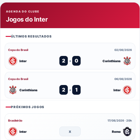
AGENDA DO CLUBE
Jogos do Inter
ÚLTIMOS RESULTADOS
Copa do Brasil
02/08/2026
2
0
Inter
Corinthians
x
Copa do Brasil
06/08/2026
2
1
Corinthians
Inter
x
PRÓXIMOS JOGOS
Brasileirão
17/08/2026 · 20h
x
Inter
Remo