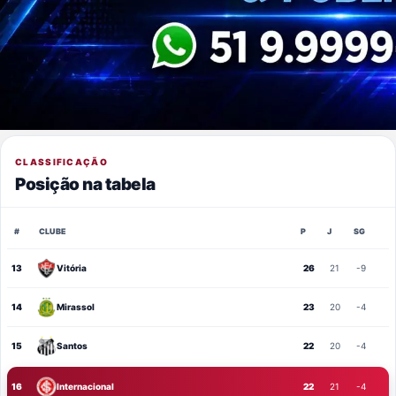
CLASSIFICAÇÃO
Posição na tabela
#
CLUBE
P
J
SG
13
Vitória
26
21
-9
14
Mirassol
23
20
-4
15
Santos
22
20
-4
16
Internacional
22
21
-4