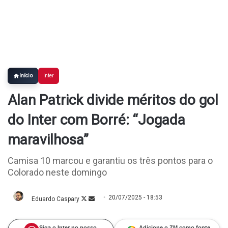
Início
Inter
Alan Patrick divide méritos do gol
do Inter com Borré: “Jogada
maravilhosa”
Camisa 10 marcou e garantiu os três pontos para o
Colorado neste domingo
20/07/2025 - 18:53
Eduardo Caspary
Follow
Mande
on
um
X
e-
mail
Siga o Inter no nosso
Adicione o ZM como fonte