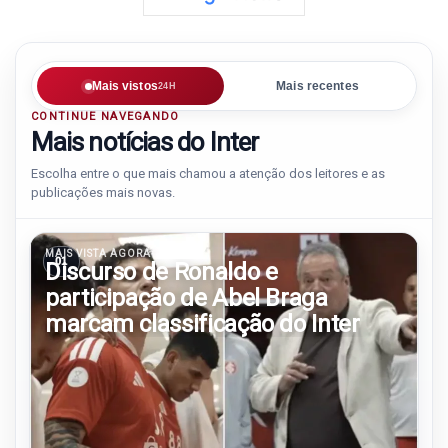
Mais vistos
Mais recentes
24H
CONTINUE NAVEGANDO
Mais notícias do Inter
Escolha entre o que mais chamou a atenção dos leitores e as
publicações mais novas.
MAIS VISTA AGORA
01
Discurso de Ronaldo e
participação de Abel Braga
marcam classificação do Inter