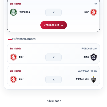
Brasileirão
16h
x
Palmeiras
Inter
Onde assistir
PRÓXIMOS JOGOS
Brasileirão
17/08/2026 · 20h
x
Inter
Remo
Brasileirão
22/08/2026 · 18h30
x
Inter
Atlético-MG
Publicidade