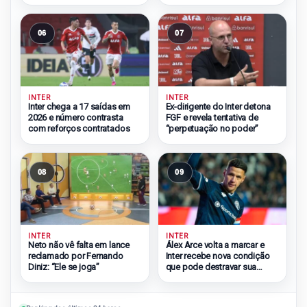
06
07
INTER
INTER
Inter chega a 17 saídas em
Ex-dirigente do Inter detona
2026 e número contrasta
FGF e revela tentativa de
com reforços contratados
“perpetuação no poder”
08
09
INTER
INTER
Neto não vê falta em lance
Álex Arce volta a marcar e
reclamado por Fernando
Inter recebe nova condição
Diniz: “Ele se joga”
que pode destravar sua
chegada