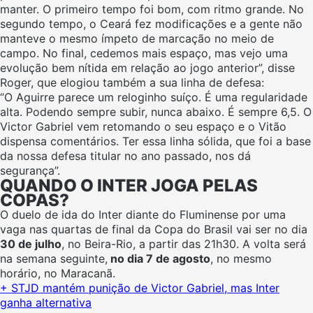
manter. O primeiro tempo foi bom, com ritmo grande. No
segundo tempo, o Ceará fez modificações e a gente não
manteve o mesmo ímpeto de marcação no meio de
campo. No final, cedemos mais espaço, mas vejo uma
evolução bem nítida em relação ao jogo anterior”, disse
Roger, que elogiou também a sua linha de defesa:
“O Aguirre parece um reloginho suíço. É uma regularidade
alta. Podendo sempre subir, nunca abaixo. É sempre 6,5. O
Victor Gabriel vem retomando o seu espaço e o Vitão
dispensa comentários. Ter essa linha sólida, que foi a base
da nossa defesa titular no ano passado, nos dá
segurança”.
QUANDO O INTER JOGA PELAS
COPAS?
O duelo de ida do Inter diante do Fluminense por uma
vaga nas quartas de final da Copa do Brasil vai ser no dia
30 de julho
, no Beira-Rio, a partir das 21h30. A volta será
na semana seguinte,
no dia 7 de agosto
, no mesmo
horário, no Maracanã.
+ STJD mantém punição de Victor Gabriel, mas Inter
ganha alternativa