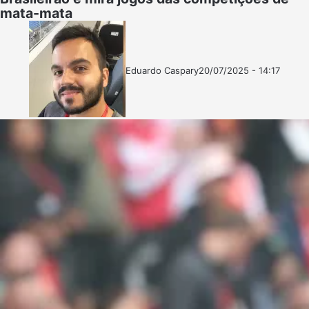
mata-mata
Eduardo Caspary
20/07/2025 - 14:17
Follow
Mande
on
um
X
e-
mail