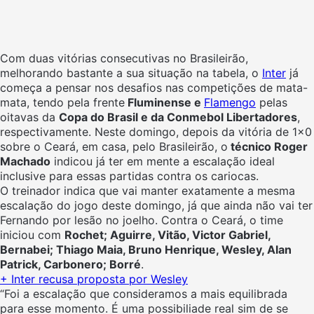
Com duas vitórias consecutivas no Brasileirão,
melhorando bastante a sua situação na tabela, o
Inter
já
começa a pensar nos desafios nas competições de mata-
mata, tendo pela frente
Fluminense e
Flamengo
pelas
oitavas da
Copa do Brasil e da Conmebol Libertadores
,
respectivamente. Neste domingo, depois da vitória de 1×0
sobre o Ceará, em casa, pelo Brasileirão, o
técnico Roger
Machado
indicou já ter em mente a escalação ideal
inclusive para essas partidas contra os cariocas.
O treinador indica que vai manter exatamente a mesma
escalação do jogo deste domingo, já que ainda não vai ter
Fernando por lesão no joelho. Contra o Ceará, o time
iniciou com
Rochet; Aguirre, Vitão, Victor Gabriel,
Bernabei; Thiago Maia, Bruno Henrique, Wesley, Alan
Patrick, Carbonero; Borré
.
+
Inter recusa proposta por Wesley
“Foi a escalação que consideramos a mais equilibrada
para esse momento. É uma possibiliade real sim de se