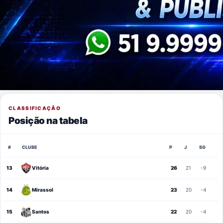
CLASSIFICAÇÃO
Posição na tabela
#
CLUBE
P
J
SG
13
Vitória
26
21
-9
14
Mirassol
23
20
-4
15
Santos
22
20
-4