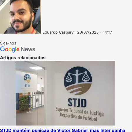
Eduardo Caspary
20/07/2025 - 14:17
Follow
Mande
on
um
Siga-nos
X
e-
mail
Artigos relacionados
STJD mantém punição de Victor Gabriel, mas Inter ganha