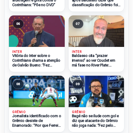
arbitragem e grita contra o
após Baldasso dizer que
Corinthians: “Põe no DVD”
classificação do Grêmio foi
injusta
06
07
INTER
INTER
Vitória do Inter sobre o
Baldasso cita “prazer
Corinthians chama a atenção
imenso” ao ver Coudet em
de Galvão Bueno: “Fez
má fase no River Plate:
bonito”
“Odeio ele”
08
09
GRÊMIO
GRÊMIO
Bagé não se ilude com gol e
Jornalista identificado com o
diz que atacante do Grêmio
Grêmio desiste de
não joga nada: “Fez pelo
Enamorado: “Pior que Ferreira
Muralha”
e Soteldo”