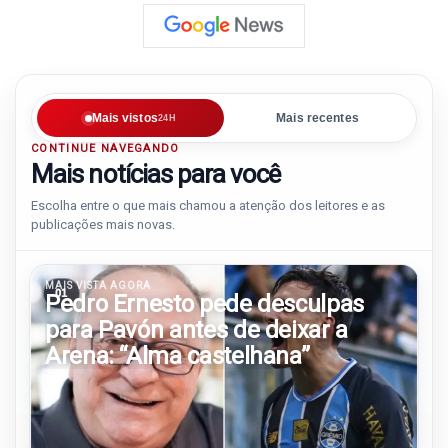
Mais vistos
Mais recentes
24H
CONTINUE NAVEGANDO
Mais notícias para você
Escolha entre o que mais chamou a atenção dos leitores e as
publicações mais novas.
MAIS VISTA AGORA
01
Pedro Ernesto pede desculpas
para Pavón antes de deixar a
Arena: “Alma castelhana”