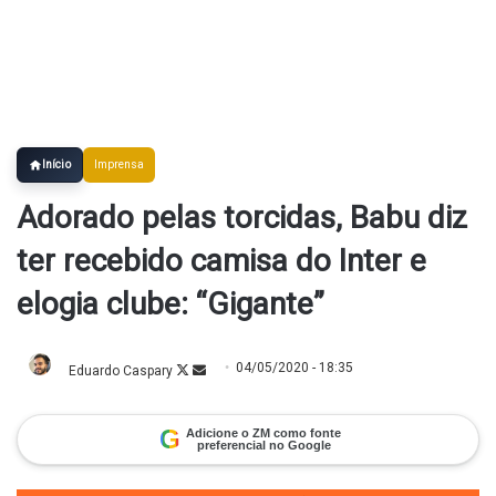
Início
Imprensa
Adorado pelas torcidas, Babu diz
ter recebido camisa do Inter e
elogia clube: “Gigante”
04/05/2020 - 18:35
Eduardo Caspary
Follow
Mande
on
um
X
e-
mail
G
Adicione o ZM como fonte
preferencial no Google