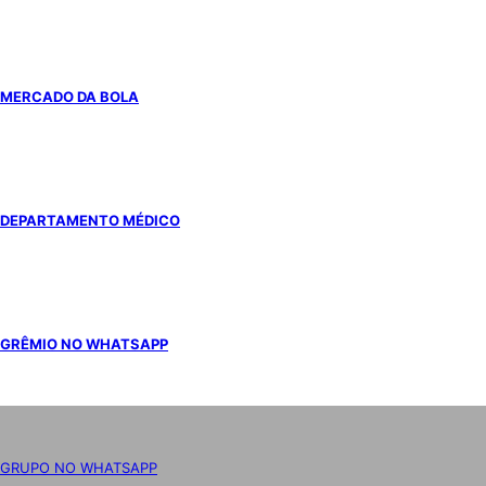
MERCADO DA BOLA
DEPARTAMENTO MÉDICO
GRÊMIO NO WHATSAPP
GRUPO NO WHATSAPP