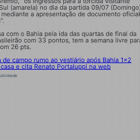
rêmio, “os ingressos para a torcida visitante
 Sul (amarela) no dia da partida 09/07 (Domingo
 mediante a apresentação de documento oficial
”.
a com o Bahia pela ida das quartas de final da
asileirão com 33 pontos, tem a semana livre par
com 26 pts.
da de campo rumo ao vestiário após Bahia 1×2
e casa e cita Renato Portaluppi na web
ublicidade