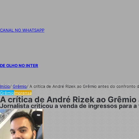
CANAL NO WHATSAPP
DE OLHO NO INTER
Início
/
Grêmio
/
A crítica de André Rizek ao Grêmio antes do confronto 
Grêmio
Imprensa
A crítica de André Rizek ao Grêmio
Jornalista criticou a venda de ingressos para a