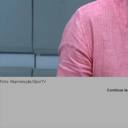
Foto: Reprodução/SporTV
Continue le