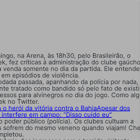
go, na Arena, às 18h30, pelo Brasileirão, o
ek, fez críticas à administração do clube gaúch
 à venda somente no dia da partida. Ele entend
 em episódios de violência.
odada passada, apanhando da polícia por nada,
ante tratado como bandido só pelo fato de exist
essos para alvinegros no dia do jogo. Como al
ek no Twitter.
 herói da vitória contra o Bahia
Apesar dos
o interfere em campo: “Disso cuido eu”
 poder público (polícia). Os clubes cultuam a
res sofrem do mesmo veneno quando viajam! Ch
ompletou.