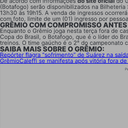
De acordo com informações
do site oficial
do G
(Botafogo) serão disponibilizados na Bilheteria
13h30 às 19h15. A venda de ingressos ocorrerá
com foto, limite de um (01) ingresso por pessoa
GRÊMIO COM COMPROMISSO ANTES
Enquanto o Grêmio joga nesta terça fora de cas
Copa do Brasil, o Botafogo, que é o líder do Br
treinos. O time gaúcho é o 2° do campeonato 
SAIBA MAIS SOBRE O GRÊMIO:
Repórter flagra “sofrimento” de Suárez na saí
Grêmio
Caleffi se manifesta após vitória fora d
P