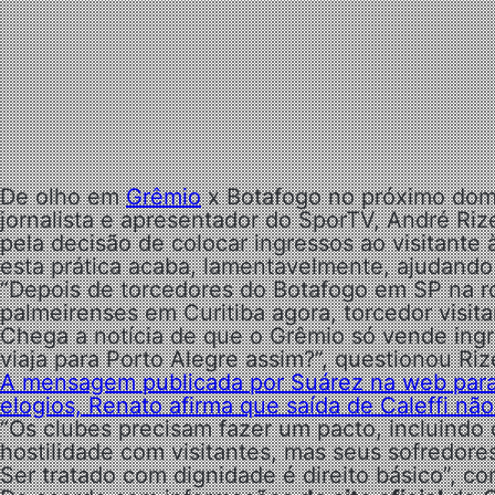
De olho em
Grêmio
x Botafogo no próximo domin
jornalista e apresentador do SporTV, André Riz
pela decisão de colocar ingressos ao visitante
esta prática acaba, lamentavelmente, ajudando
“Depois de torcedores do Botafogo em SP na r
palmeirenses em Curitiba agora, torcedor visit
Chega a notícia de que o Grêmio só vende ingr
viaja para Porto Alegre assim?”, questionou Riz
A mensagem publicada por Suárez na web para o
elogios, Renato afirma que saída de Caleffi nã
“Os clubes precisam fazer um pacto, incluindo o
hostilidade com visitantes, mas seus sofredo
Ser tratado com dignidade é direito básico”, c