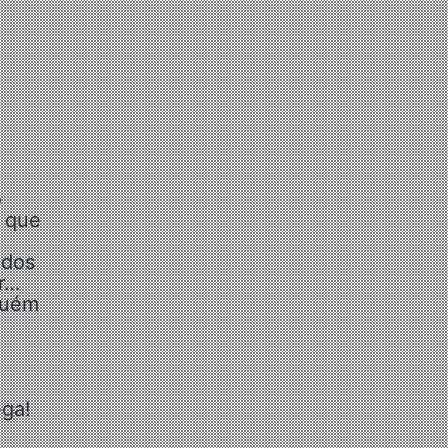
o
e que
 dos
ir…
guém
ega!