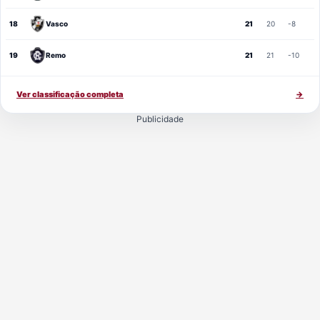
18
Vasco
21
20
-8
19
Remo
21
21
-10
Ver classificação completa
→
Publicidade