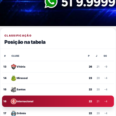
CLASSIFICAÇÃO
Posição na tabela
#
CLUBE
P
J
SG
13
Vitória
26
21
-9
14
Mirassol
23
20
-4
15
Santos
22
20
-4
16
Internacional
22
21
-4
17
Grêmio
22
20
-4