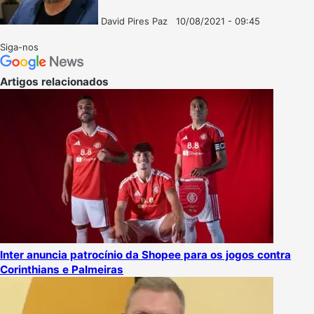
David Pires Paz
10/08/2021 - 09:45
Follow
Mande
on
um
Siga-nos
X
e-
mail
Artigos relacionados
Inter anuncia patrocínio da Shopee para os jogos contra
Corinthians e Palmeiras