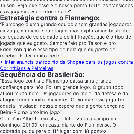
Taison. Vejo que esse é o nosso ponto forte, as transições
e as jogadas em profundidade”
Estratégia contra o Flamengo:
“Flamengo é uma grande equipe e tem grandes jogadores
na zaga, no meio e no ataque, mas exploramos bastante
as jogadas de velocidade e de infiltração, que é o tipo de
jogada que eu gosto. Sempre falo pro Taison e pro
Edenilson que é esse tipo de bola que eu gosto de
receber. E deu muito certo”
+ Inter anuncia patrocínio da Shopee para os jogos contra
Corinthians e Palmeiras
Sequência do Brasileirão:
“Esse jogo contra o Flamengo passa uma grande
confiança para nós. Foi um grande jogo. O grupo todo
atuou muito bem. Os jogadores do meio, da defesa e do
ataque foram muito eficientes. Creio que esse jogo foi
aquela “mudada” nossa e espero que a gente vença no
Beira-Rio no próximo jogo”
Com Yuri Alberto em alta, o Inter volta a campo no
domingo, 20h30, em casa, diante do Fluminense. O
colorado pulou para o 11° lugar com 18 pontos.