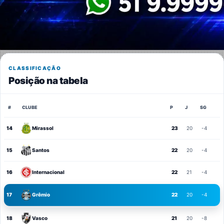
CLASSIFICAÇÃO
Posição na tabela
#
CLUBE
P
J
SG
14
Mirassol
23
20
-4
15
Santos
22
20
-4
16
Internacional
22
21
-4
17
Grêmio
22
20
-4
18
Vasco
21
20
-8