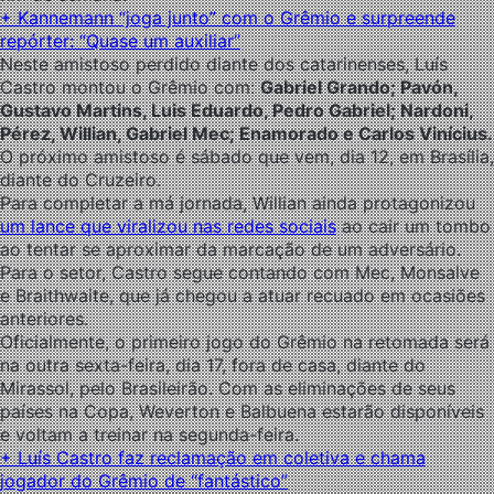
+ Kannemann “joga junto” com o Grêmio e surpreende
repórter: “Quase um auxiliar”
Neste amistoso perdido diante dos catarinenses, Luís
Castro montou o Grêmio com:
Gabriel Grando; Pavón,
Gustavo Martins, Luis Eduardo, Pedro Gabriel; Nardoni,
Pérez, Willian, Gabriel Mec; Enamorado e Carlos Vinícius.
O próximo amistoso é sábado que vem, dia 12, em Brasília,
diante do Cruzeiro.
Para completar a má jornada, Willian ainda protagonizou
um lance que viralizou nas redes sociais
ao cair um tombo
ao tentar se aproximar da marcação de um adversário.
Para o setor, Castro segue contando com Mec, Monsalve
e Braithwaite, que já chegou a atuar recuado em ocasiões
anteriores.
Oficialmente, o primeiro jogo do Grêmio na retomada será
na outra sexta-feira, dia 17, fora de casa, diante do
Mirassol, pelo Brasileirão. Com as eliminações de seus
países na Copa, Weverton e Balbuena estarão disponíveis
e voltam a treinar na segunda-feira.
+ Luís Castro faz reclamação em coletiva e chama
jogador do Grêmio de “fantástico”