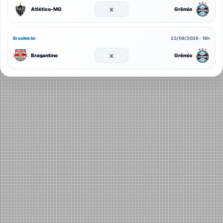
x
Atlético-MG
Grêmio
Brasileirão
23/08/2026 · 16h
x
Bragantino
Grêmio