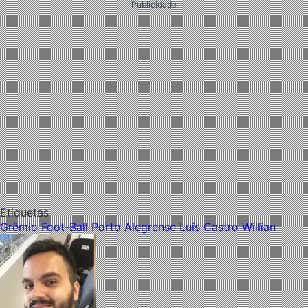
Publicidade
Etiquetas
Grêmio Foot-Ball Porto Alegrense
Luís Castro
Willian