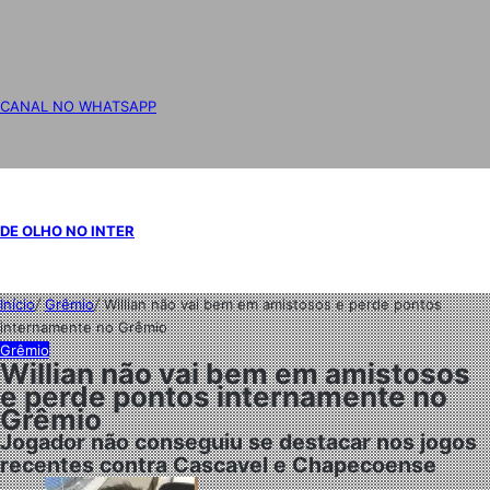
CANAL NO WHATSAPP
DE OLHO NO INTER
Início
/
Grêmio
/
Willian não vai bem em amistosos e perde pontos
internamente no Grêmio
Grêmio
Willian não vai bem em amistosos
e perde pontos internamente no
Grêmio
Jogador não conseguiu se destacar nos jogos
recentes contra Cascavel e Chapecoense