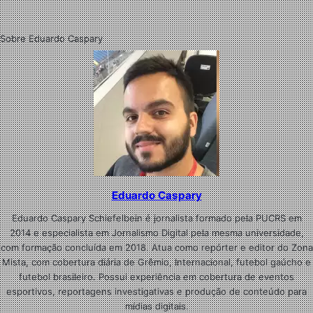
Sobre Eduardo Caspary
Eduardo Caspary
Eduardo Caspary Schiefelbein é jornalista formado pela PUCRS em
2014 e especialista em Jornalismo Digital pela mesma universidade,
com formação concluída em 2018. Atua como repórter e editor do Zona
Mista, com cobertura diária de Grêmio, Internacional, futebol gaúcho e
futebol brasileiro. Possui experiência em cobertura de eventos
esportivos, reportagens investigativas e produção de conteúdo para
mídias digitais.