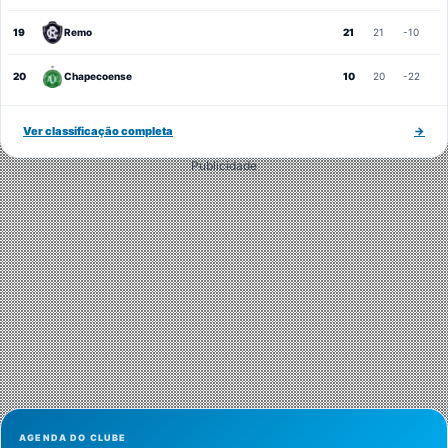
19
Remo
21
21
-10
20
Chapecoense
10
20
-22
Ver classificação completa
→
Publicidade
AGENDA DO CLUBE