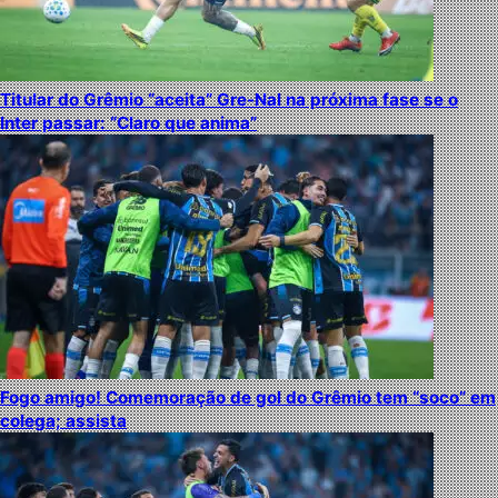
Titular do Grêmio “aceita” Gre-Nal na próxima fase se o
Inter passar: “Claro que anima”
Fogo amigo! Comemoração de gol do Grêmio tem “soco” em
colega; assista