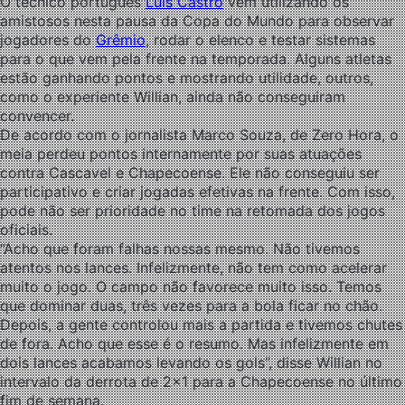
O técnico português
Luís Castro
vem utilizando os
amistosos nesta pausa da Copa do Mundo para observar
jogadores do
Grêmio
, rodar o elenco e testar sistemas
para o que vem pela frente na temporada. Alguns atletas
estão ganhando pontos e mostrando utilidade, outros,
como o experiente Willian, ainda não conseguiram
convencer.
De acordo com o jornalista Marco Souza, de Zero Hora, o
meia perdeu pontos internamente por suas atuações
contra Cascavel e Chapecoense. Ele não conseguiu ser
participativo e criar jogadas efetivas na frente. Com isso,
pode não ser prioridade no time na retomada dos jogos
oficiais.
“Acho que foram falhas nossas mesmo. Não tivemos
atentos nos lances. Infelizmente, não tem como acelerar
muito o jogo. O campo não favorece muito isso. Temos
que dominar duas, três vezes para a bola ficar no chão.
Depois, a gente controlou mais a partida e tivemos chutes
de fora. Acho que esse é o resumo. Mas infelizmente em
dois lances acabamos levando os gols”, disse Willian no
intervalo da derrota de 2×1 para a Chapecoense no último
fim de semana.