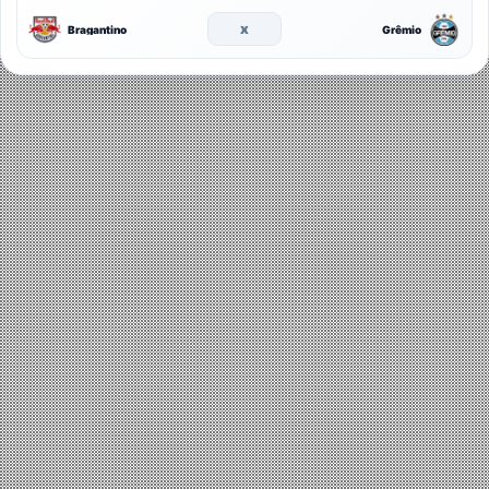
x
Bragantino
Grêmio