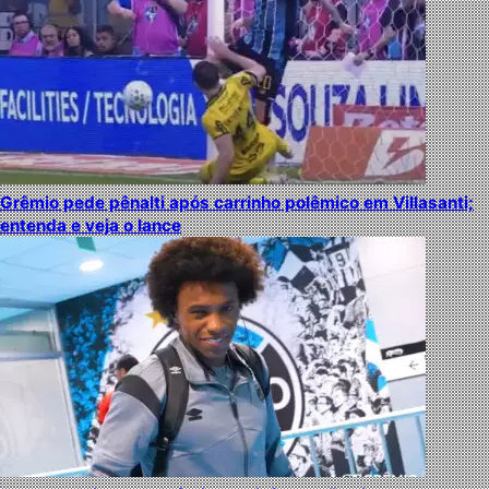
Grêmio pede pênalti após carrinho polêmico em Villasanti;
entenda e veja o lance