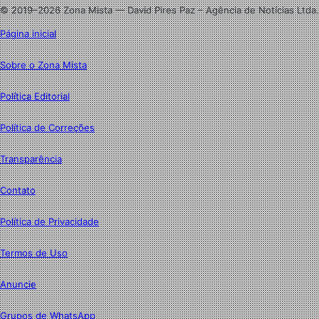
© 2019–2026 Zona Mista — David Pires Paz – Agência de Notícias Ltda.
Página inicial
Sobre o Zona Mista
Política Editorial
Política de Correções
Transparência
Contato
Política de Privacidade
Termos de Uso
Anuncie
Grupos de WhatsApp