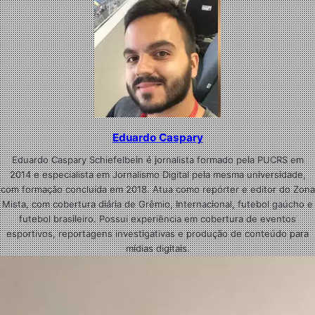
Eduardo Caspary
Eduardo Caspary Schiefelbein é jornalista formado pela PUCRS em
2014 e especialista em Jornalismo Digital pela mesma universidade,
com formação concluída em 2018. Atua como repórter e editor do Zona
Mista, com cobertura diária de Grêmio, Internacional, futebol gaúcho e
futebol brasileiro. Possui experiência em cobertura de eventos
esportivos, reportagens investigativas e produção de conteúdo para
mídias digitais.