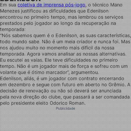
Em sua
coletiva de imprensa pós-jogo
, o técnico Mano
Menezes justificou as dificuldades que Edenilson
encontrou no primeiro tempo, mas lembrou os serviços
prestados pelo jogador ao longo da recuperação na
temporada:
“Nós sabemos quem é o Edenilson, as suas características,
todo mundo sabe. Não é um meia criador e nunca foi. Mas
nos ajudou muito no momento mais difícil da nossa
temporada. Agora vamos analisar as nossas alternativas.
Eu escutei as vaias. Ele teve dificuldades no primeiro
tempo. Não é um jogador mais de força e sofreu com um
volante que é ótimo marcador”, argumentou.
Edenilson, aliás, é um jogador com contrato encerrando
em dezembro e segue com futuro em aberto no Grêmio. A
decisão de renovação ou não só deverá ser anunciada
pela nova direção do clube, que passará a ser comandada
pelo presidente eleito Odorico Roman.
Publicidade