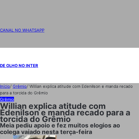
CANAL NO WHATSAPP
DE OLHO NO INTER
Início
/
Grêmio
/
Willian explica atitude com Edenilson e manda recado
para a torcida do Grêmio
Grêmio
Willian explica atitude com
Edenilson e manda recado para a
torcida do Grêmio
Meia pediu apoio e fez muitos elogios ao
colega vaiado nesta terça-feira