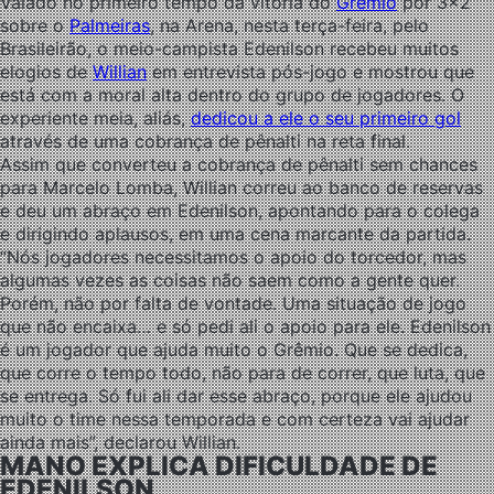
Vaiado no primeiro tempo da vitória do
Grêmio
por 3×2
sobre o
Palmeiras
, na Arena, nesta terça-feira, pelo
Brasileirão, o meio-campista Edenilson recebeu muitos
elogios de
Willian
em entrevista pós-jogo e mostrou que
está com a moral alta dentro do grupo de jogadores. O
experiente meia, aliás,
dedicou a ele o seu primeiro gol
através de uma cobrança de pênalti na reta final.
Assim que converteu a cobrança de pênalti sem chances
para Marcelo Lomba, Willian correu ao banco de reservas
e deu um abraço em Edenilson, apontando para o colega
e dirigindo aplausos, em uma cena marcante da partida.
“Nós jogadores necessitamos o apoio do torcedor, mas
algumas vezes as coisas não saem como a gente quer.
Porém, não por falta de vontade. Uma situação de jogo
que não encaixa… e só pedi ali o apoio para ele. Edenilson
é um jogador que ajuda muito o Grêmio. Que se dedica,
que corre o tempo todo, não para de correr, que luta, que
se entrega. Só fui ali dar esse abraço, porque ele ajudou
muito o time nessa temporada e com certeza vai ajudar
ainda mais”, declarou Willian.
MANO EXPLICA DIFICULDADE DE
EDENILSON