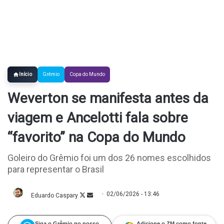
Início
Grêmio
Copa do Mundo
Weverton se manifesta antes da
viagem e Ancelotti fala sobre
“favorito” na Copa do Mundo
Goleiro do Grêmio foi um dos 26 nomes escolhidos
para representar o Brasil
02/06/2026 - 13:46
Eduardo Caspary
Follow
Mande
on
um
X
e-
mail
Siga o Grêmio no nosso
Adicione o ZM como fonte