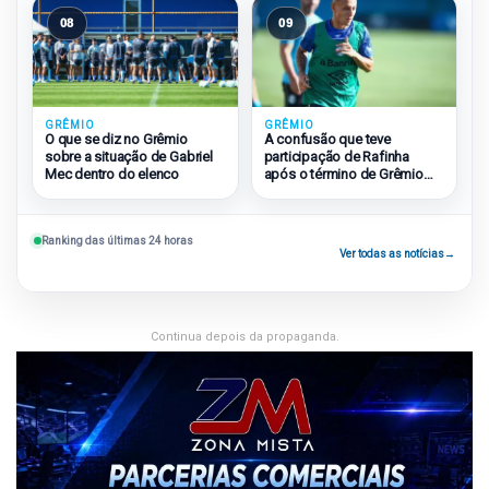
08
09
GRÊMIO
GRÊMIO
O que se diz no Grêmio
A confusão que teve
sobre a situação de Gabriel
participação de Rafinha
Mec dentro do elenco
após o término de Grêmio
2×1 São Paulo
Ranking das últimas 24 horas
Ver todas as notícias
→
Continua depois da propaganda.