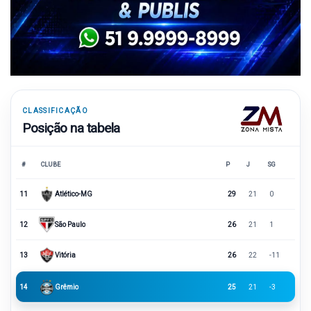
CLASSIFICAÇÃO
Posição na tabela
#
CLUBE
P
J
SG
11
Atlético-MG
29
21
0
12
São Paulo
26
21
1
13
Vitória
26
22
-11
14
Grêmio
25
21
-3