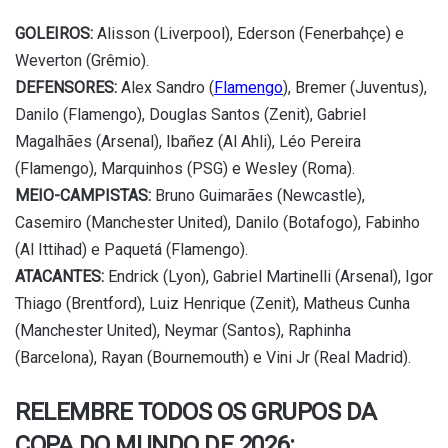
GOLEIROS:
Alisson (Liverpool), Ederson (Fenerbahçe) e
Weverton (Grêmio).
DEFENSORES:
Alex Sandro (
Flamengo
), Bremer (Juventus),
Danilo (Flamengo), Douglas Santos (Zenit), Gabriel
Magalhães (Arsenal), Ibañez (Al Ahli), Léo Pereira
(Flamengo), Marquinhos (PSG) e Wesley (Roma).
MEIO-CAMPISTAS:
Bruno Guimarães (Newcastle),
Casemiro (Manchester United), Danilo (Botafogo), Fabinho
(Al Ittihad) e Paquetá (Flamengo).
ATACANTES:
Endrick (Lyon), Gabriel Martinelli (Arsenal), Igor
Thiago (Brentford), Luiz Henrique (Zenit), Matheus Cunha
(Manchester United), Neymar (Santos), Raphinha
(Barcelona), Rayan (Bournemouth) e Vini Jr (Real Madrid).
RELEMBRE TODOS OS GRUPOS DA
COPA DO MUNDO DE 2026: