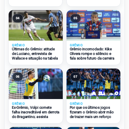
04
05
GRÊMIO
GRÊMIO
Últimas do Grêmio: atitude
Grêmio incomodado: Kike
de Luciano, entrevista de
Olivera rompe o silêncio e
Wallace e situação na tabela
fala sobre futuro da carreira
06
07
GRÊMIO
GRÊMIO
Ex-Grêmio, Volpi comete
Por que os últimos jogos
falha inacreditável em derrota
fizeram o Grêmio abrir mão
do Bragantino; assista
de trazer mais um reforço