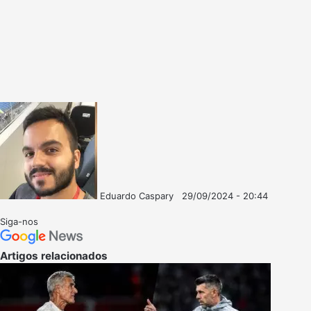
Eduardo Caspary
29/09/2024 - 20:44
Follow
Mande
on
um
Siga-nos
X
e-
mail
Artigos relacionados