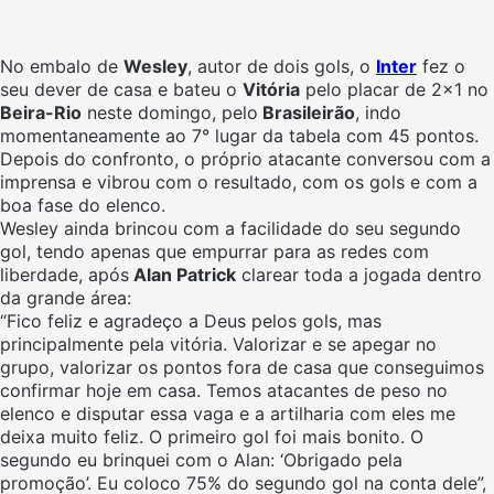
No embalo de
Wesley
, autor de dois gols, o
Inter
fez o
seu dever de casa e bateu o
Vitória
pelo placar de 2×1 no
Beira-Rio
neste domingo, pelo
Brasileirão
, indo
momentaneamente ao 7° lugar da tabela com 45 pontos.
Depois do confronto, o próprio atacante conversou com a
imprensa e vibrou com o resultado, com os gols e com a
boa fase do elenco.
Wesley ainda brincou com a facilidade do seu segundo
gol, tendo apenas que empurrar para as redes com
liberdade, após
Alan Patrick
clarear toda a jogada dentro
da grande área:
“Fico feliz e agradeço a Deus pelos gols, mas
principalmente pela vitória. Valorizar e se apegar no
grupo, valorizar os pontos fora de casa que conseguimos
confirmar hoje em casa. Temos atacantes de peso no
elenco e disputar essa vaga e a artilharia com eles me
deixa muito feliz. O primeiro gol foi mais bonito. O
segundo eu brinquei com o Alan: ‘Obrigado pela
promoção’. Eu coloco 75% do segundo gol na conta dele”,