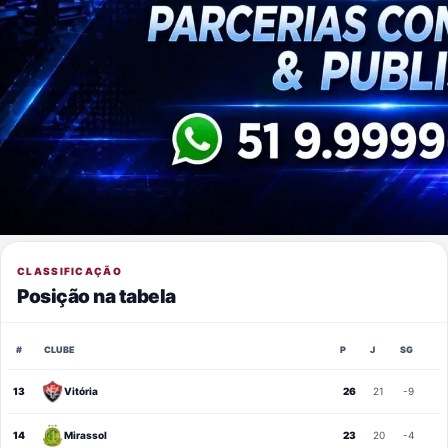
CLASSIFICAÇÃO
Posição na tabela
#
CLUBE
P
J
SG
13
Vitória
26
21
-9
14
Mirassol
23
20
-4