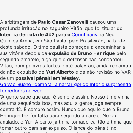
A arbitragem de
Paulo Cesar Zanovelli
causou uma
profunda irritação no zagueiro Vitão, que foi titular do
Inter
na
derrota de 4×2 para o
Corinthians
na Neo
Química Arena, em São Paulo, pelo Brasileirão, na tarde
deste sábado. O time paulista começou a encaminhar a
sua vitória depois da
expulsão de Bruno Henrique
pelo
segundo amarelo, algo que o defensor não concordou.
Vitão, com palavras fortes e até palavrão, ainda reclamou
da não expulsão de
Yuri Alberto
e da não revisão no VAR
de um
possível pênalti em Wesley
.
Galvão Bueno “demora” a narrar gol do Inter e surpreende
torcedores na web
“A gente sabe que aqui é sempre assim. Nosso time vinha
de uma sequência boa, mas aqui a gente joga sempre
contra 12. É sempre assim. Nunca que aquilo que o Bruno
Henrique fez foi falta para segundo amarelo. No gol
anulado, o Yuri Alberto já tinha tomado cartão e tinha que
tomar outro para ser expulso. O lance do pênalti no