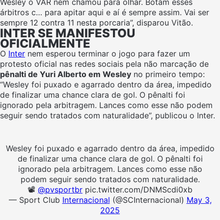
Wesley o VAR nem chamou para olhar. Botam esses
árbitros c… para apitar aqui e aí é sempre assim. Vai ser
sempre 12 contra 11 nesta porcaria”, disparou Vitão.
INTER SE MANIFESTOU
OFICIALMENTE
O
Inter
nem esperou terminar o jogo para fazer um
protesto oficial nas redes sociais pela não marcação de
pênalti de Yuri Alberto em Wesley
no primeiro tempo:
“Wesley foi puxado e agarrado dentro da área, impedido
de finalizar uma chance clara de gol. O pênalti foi
ignorado pela arbitragem. Lances como esse não podem
seguir sendo tratados com naturalidade”, publicou o Inter.
Wesley foi puxado e agarrado dentro da área, impedido
de finalizar uma chance clara de gol. O pênalti foi
ignorado pela arbitragem. Lances como esse não
podem seguir sendo tratados com naturalidade.
📽️
@pvsportbr
pic.twitter.com/DNMScdi0xb
— Sport Club
Internacional
(@SCInternacional)
May 3,
2025