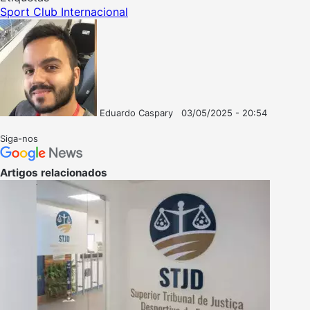
Sport Club Internacional
Eduardo Caspary
03/05/2025 - 20:54
Follow
Mande
on
um
Siga-nos
X
e-
mail
Artigos relacionados