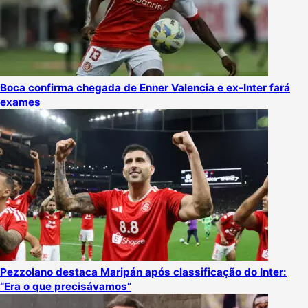
Boca confirma chegada de Enner Valencia e ex-Inter fará
exames
Pezzolano destaca Maripán após classificação do Inter:
“Era o que precisávamos”