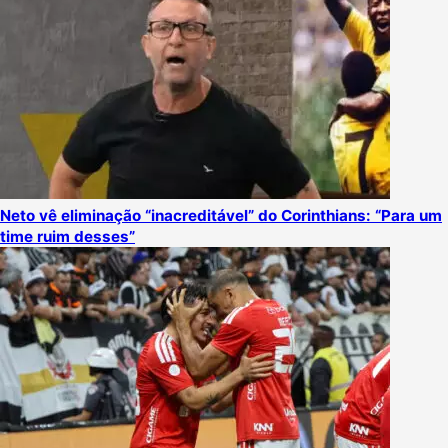
Neto vê eliminação “inacreditável” do Corinthians: “Para um
time ruim desses”