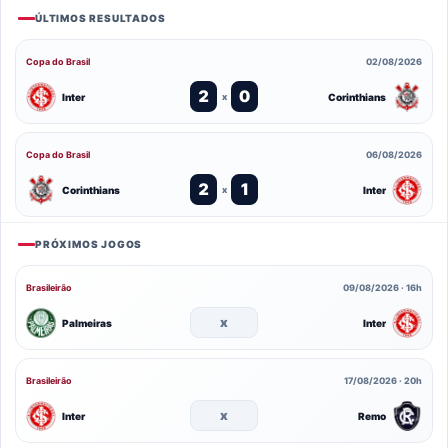
ÚLTIMOS RESULTADOS
Copa do Brasil
02/08/2026
2
0
Inter
Corinthians
x
Copa do Brasil
06/08/2026
2
1
Corinthians
Inter
x
PRÓXIMOS JOGOS
Brasileirão
09/08/2026 · 16h
x
Palmeiras
Inter
Brasileirão
17/08/2026 · 20h
x
Inter
Remo