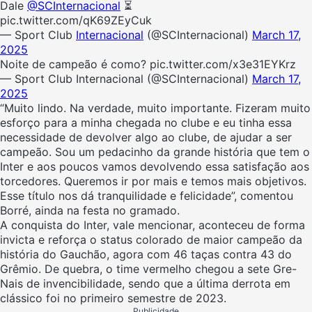
Dale
@SCInternacional
⏳
pic.twitter.com/qK69ZEyCuk
— Sport Club
Internacional
(@SCInternacional)
March 17,
2025
Noite de campeão é como? pic.twitter.com/x3e31EYKrz
— Sport Club Internacional (@SCInternacional)
March 17,
2025
“Muito lindo. Na verdade, muito importante. Fizeram muito
esforço para a minha chegada no clube e eu tinha essa
necessidade de devolver algo ao clube, de ajudar a ser
campeão. Sou um pedacinho da grande história que tem o
Inter e aos poucos vamos devolvendo essa satisfação aos
torcedores. Queremos ir por mais e temos mais objetivos.
Esse título nos dá tranquilidade e felicidade”, comentou
Borré, ainda na festa no gramado.
A conquista do Inter, vale mencionar, aconteceu de forma
invicta e reforça o status colorado de maior campeão da
história do Gauchão, agora com 46 taças contra 43 do
Grêmio. De quebra, o time vermelho chegou a sete Gre-
Nais de invencibilidade, sendo que a última derrota em
clássico foi no primeiro semestre de 2023.
Publicidade