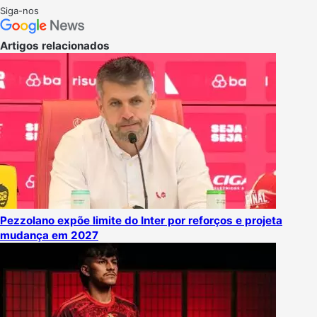
on
um
Siga-nos
X
e-
mail
Artigos relacionados
Pezzolano expõe limite do Inter por reforços e projeta
mudança em 2027