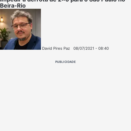
Beira-Rio
David Pires Paz
08/07/2021 - 08:40
Follow
Mande
on
um
PUBLICIDADE
X
e-
mail