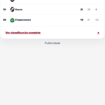
19
Vasco
21
20
-8
20
Chapecoense
10
21
-23
Ver classificação completa
→
Publicidade