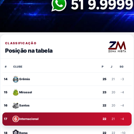
CLASSIFICAÇÃO
Posição na tabela
#
CLUBE
P
J
SG
14
Grêmio
25
21
-3
15
Mirassol
23
20
-4
16
Santos
22
20
-4
17
Internacional
22
21
-4
18
Remo
22
22
-10