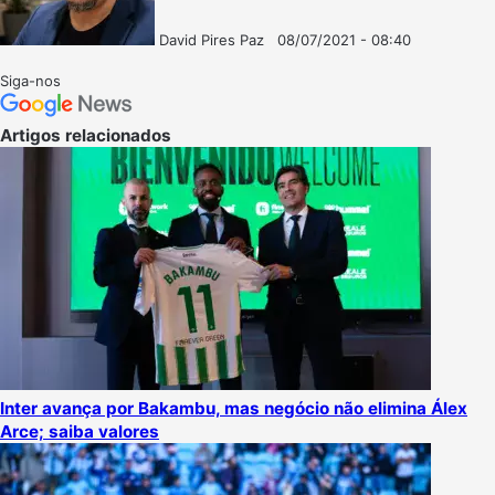
David Pires Paz
08/07/2021 - 08:40
Follow
Mande
on
um
Siga-nos
X
e-
mail
Artigos relacionados
Inter avança por Bakambu, mas negócio não elimina Álex
Arce; saiba valores