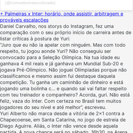
(@comoebomsercolorado)
+ Palmeiras x Inter: horário, onde assistir, arbitragem e
prováveis escalações
Daniel Carvalho, nos storys do Instagram, fez uma
comparação com o seu próprio início de carreira antes de
listar críticas à postura de Yuri:
“Juro que eu não ia apelar com ninguém. Mas com todo
respeito, tu jogou aonde Yuri? Não conseguiu ser
convocado para a Seleção Olímpica. Na tua idade eu
ganhava 4 mil reais e já ganhava um Mundial Sub-20 e
jogava Pré-Olímpico. Não joguei Olímpiadas porque não
classificamos e mesmo assim fui destaque daquela
competição. Tu ganha um caminhão de dinheiro e está
jogando uma bolinha c… e quando sai vai faltar respeito
com teu treinador e companheiro? Acorda, guri. Não está
feliz, vaza do Inter. Com certeza no Brasil tem muitos
jogadores do seu nível e até melhor”, escreveu.
Yuri Alberto não marca desde a vitória de 2×1 contra a
Chapecoense, em Santa Catarina, no jogo de estreia de
Diego Aguirre. Aliás, o Inter não vence desde aquela
partida. A nova chance será no sábado, 16h30, na Arena,