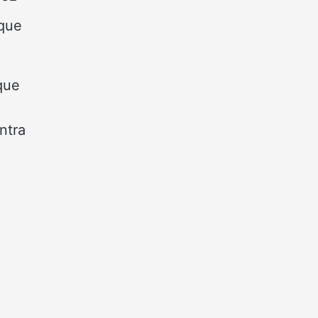
 que
que
ntra