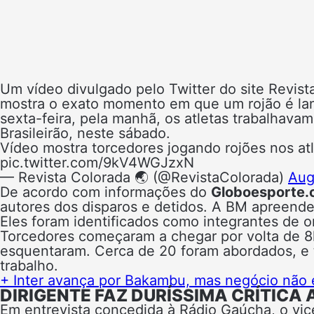
Um vídeo divulgado pelo Twitter do site Revist
mostra o exato momento em que um rojão é la
sexta-feira, pela manhã, os atletas trabalhavam
Brasileirão, neste sábado.
Vídeo mostra torcedores jogando rojões nos at
pic.twitter.com/9kV4WGJzxN
— Revista Colorada 🌏 (@RevistaColorada)
Aug
De acordo com informações do
Globoesporte
autores dos disparos e detidos. A BM apreende
Eles foram identificados como integrantes de o
Torcedores começaram a chegar por volta de 
esquentaram. Cerca de 20 foram abordados, e 
trabalho.
+ Inter avança por Bakambu, mas negócio não e
DIRIGENTE FAZ DURÍSSIMA CRÍTICA
Em entrevista concedida à Rádio Gaúcha, o vice