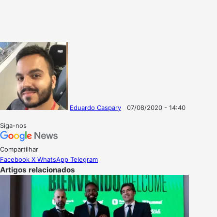
Eduardo Caspary
07/08/2020 - 14:40
Follow
Mande
on
um
Siga-nos
X
e-
mail
Compartilhar
Facebook
X
WhatsApp
Telegram
Artigos relacionados