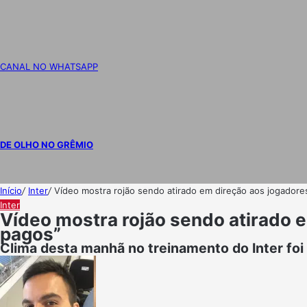
CANAL NO WHATSAPP
DE OLHO NO GRÊMIO
Início
/
Inter
/
Vídeo mostra rojão sendo atirado em direção aos jogadores;
Inter
Vídeo mostra rojão sendo atirado em
pagos”
Clima desta manhã no treinamento do Inter fo