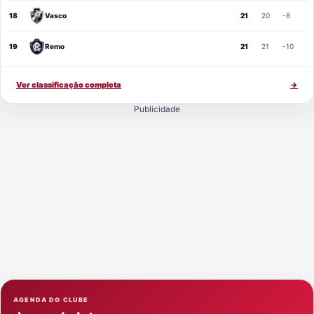
18
Vasco
21
20
-8
19
Remo
21
21
-10
Ver classificação completa
→
Publicidade
AGENDA DO CLUBE