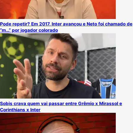
Pode repetir? Em 2017, Inter avançou e Neto foi chamado de
“m…” por jogador colorado
Sobis crava quem vai passar entre Grêmio x Mirassol e
Corinthians x Inter