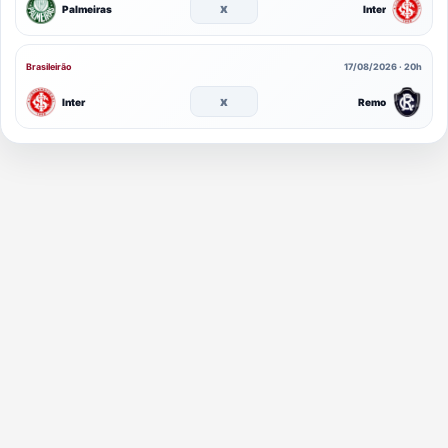
x
Palmeiras
Inter
Brasileirão
17/08/2026 · 20h
x
Inter
Remo