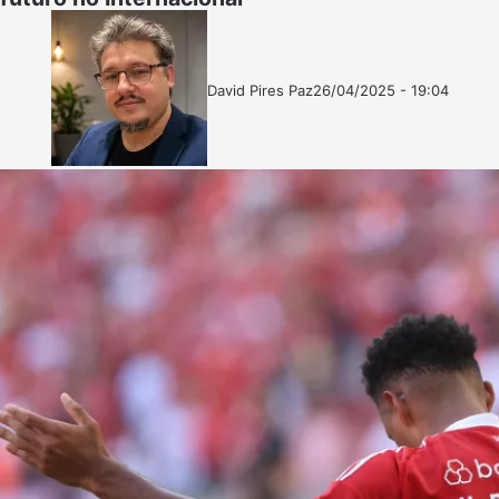
David Pires Paz
26/04/2025 - 19:04
Follow
Mande
on
um
X
e-
mail