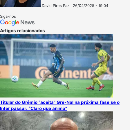
David Pires Paz
26/04/2025 - 19:04
Follow
Mande
on
um
Siga-nos
X
e-
mail
Artigos relacionados
Titular do Grêmio “aceita” Gre-Nal na próxima fase se o
Inter passar: “Claro que anima”