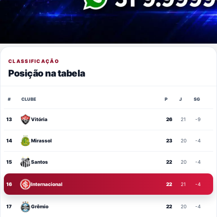
CLASSIFICAÇÃO
Posição na tabela
#
CLUBE
P
J
SG
13
Vitória
26
21
-9
14
Mirassol
23
20
-4
15
Santos
22
20
-4
16
Internacional
22
21
-4
17
Grêmio
22
20
-4