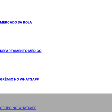
MERCADO DA BOLA
DEPARTAMENTO MÉDICO
GRÊMIO NO WHATSAPP
GRUPO NO WHATSAPP