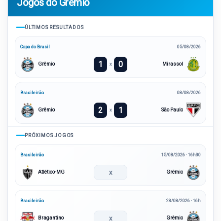
Jogos do Grêmio
ÚLTIMOS RESULTADOS
Copa do Brasil
05/08/2026
1
0
Grêmio
Mirassol
x
Brasileirão
08/08/2026
2
1
Grêmio
São Paulo
x
PRÓXIMOS JOGOS
Brasileirão
15/08/2026 · 16h30
x
Atlético-MG
Grêmio
Brasileirão
23/08/2026 · 16h
x
Bragantino
Grêmio