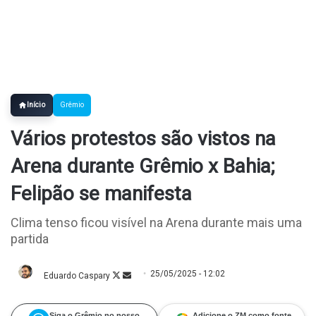
Início
Grêmio
Vários protestos são vistos na
Arena durante Grêmio x Bahia;
Felipão se manifesta
Clima tenso ficou visível na Arena durante mais uma
partida
25/05/2025 - 12:02
Eduardo Caspary
Follow
Mande
on
um
X
e-
mail
Siga o Grêmio no nosso
Adicione o ZM como fonte