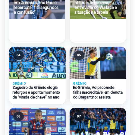
em Grêmio x São Paulo
atitude de Luciano,
repercute: “15 segundos
entrevista de Wallace e
e confusão”
situação na tabela
04
05
GRÊMIO
GRÊMIO
Zagueiro do Grêmio elogia
Ex-Grêmio, Volpi comete
reforços e aponta momento
falha inacreditável em derrota
da “virada de chave” no ano
do Bragantino; assista
06
07