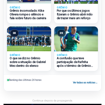
GRÊMIO
GRÊMIO
Grêmio incomodado: Kike
Por que os últimos jogos
Olivera rompe o silêncio e
fizeram o Grêmio abrir mão
fala sobre futuro da carreira
de trazer mais um reforço
08
09
GRÊMIO
GRÊMIO
O que se diz no Grêmio
A confusão que teve
sobre a situação de Gabriel
participação de Rafinha
Mec dentro do elenco
após o término de Grêmio
2×1 São Paulo
Ranking das últimas 24 horas
Ver todas as notícias
→
Continua depois da propaganda.