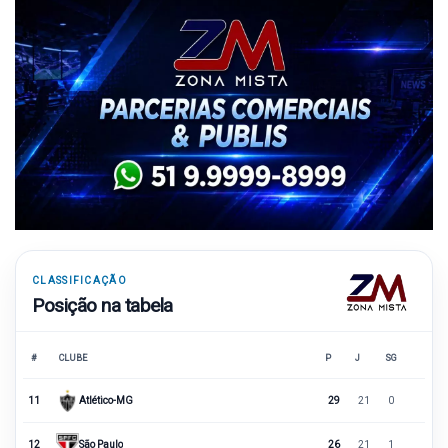
CLASSIFICAÇÃO
Posição na tabela
#
CLUBE
P
J
SG
11
Atlético-MG
29
21
0
12
São Paulo
26
21
1